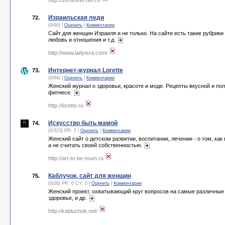
http://zensovet.net.ru
Израильская леди
72.
(0/90) |
Оценить
|
Комментарии
Сайт для женщин Израиля и не только. На сайте есть такие рубрики 
любовь и отношения и т.д.
http://www.ladyisra.com/
Интернет-журнал Lorette
73.
(0/64) |
Оценить
|
Комментарии
Женский журнал о здоровьи, красоте и моде. Рецепты вкусной и по
фитнесе.
http://lorette.ru
Искусство быть мамой
74.
(0/323) PR: 2 |
Оценить
|
Комментарии
Женский сайт о детском развитии, воспитании, лечении - о том, как 
а не считать своей собственностью.
http://art-to-be-mum.ru
Каблучок, сайт для женщин
75.
(0/26) PR: 0 CY: 0 |
Оценить
|
Комментарии
Женский проект, охватывающий круг вопросов на самые различные 
здоровье, и др.
http://kabluchok.net/