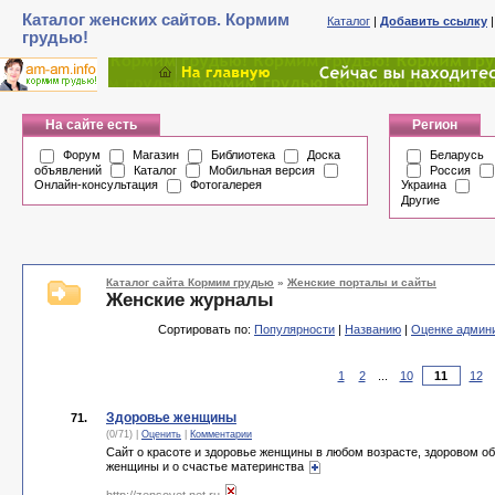
Каталог женских сайтов. Кормим
Каталог
|
Добавить ссылку
грудью!
На сайте есть
Регион
Форум
Магазин
Библиотека
Доска
Беларусь
объявлений
Каталог
Мобильная версия
Россия
Онлайн-консультация
Фотогалерея
Украина
Другие
Каталог сайта Кормим грудью
»
Женские порталы и сайты
Женские журналы
Сортировать по:
Популярности
|
Названию
|
Оценке админ
1
2
...
10
12
Здоровье женщины
71.
(0/71) |
Оценить
|
Комментарии
Сайт о красоте и здоровье женщины в любом возрасте, здоровом о
женщины и о счастье материнства