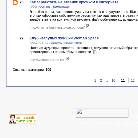
Как заработать на вязании крючком в Интернете
76.
(0/99) |
Оценить
|
Комментарии
Этот блог о том, как словить удачу на крючок и не упустить ее. Шаг 
его, как оформить собственную рассылку, как адаптировать разли
зарабатывать на контекстной рекламе, файлообменниках, аукциона
http://crochetbusiness.blogspot.com/
Клуб неглупых женщин Woman Space
77.
(0/202) CY: 10 |
Оценить
|
Комментарии
Целевая аудитория проекта – женщины, ведущие активный образ жи
ориентированы на семейные ценности.
http://woman-space.ru/
Ссылок в категории:
109
1
2
...
10
12
© 200
телефон:
+375 (29) 6702715
, задать во
- cтать партнер