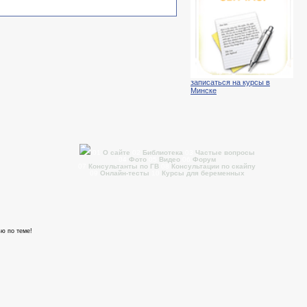
записаться на курсы в
Минске
01
О сайте
02
Библиотека
03
Частые вопросы
04
Фото
05
Видео
06
Форум
07
Консультанты по ГВ
08
Консультации по скайпу
09
Онлайн-тесты
10
Курсы для беременных
ю по теме!