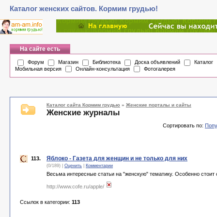
Каталог женских сайтов. Кормим грудью!
На сайте есть
Форум
Магазин
Библиотека
Доска объявлений
Каталог
Мобильная версия
Онлайн-консультация
Фотогалерея
Каталог сайта Кормим грудью
»
Женские порталы и сайты
Женские журналы
Сортировать по:
Попу
Яблоко - Газета для женщин и не только для них
113.
(0/189) |
Оценить
|
Комментарии
Весьма интересные статьи на "женскую" тематику. Особенно стоит о
http://www.cofe.ru/apple/
Ссылок в категории:
113