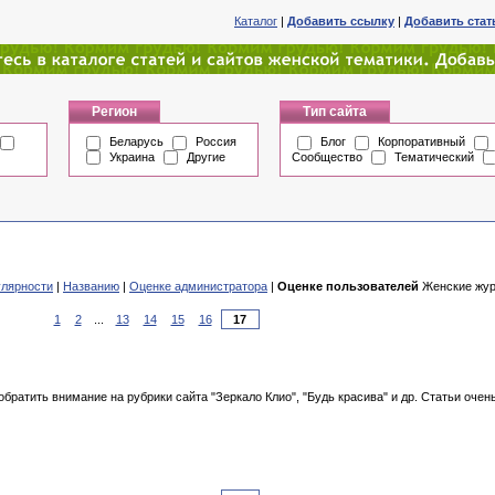
Каталог
|
Добавить ссылку
|
Добавить ста
Регион
Тип сайта
Беларусь
Россия
Блог
Корпоративный
Украина
Другие
Сообщество
Тематический
лярности
|
Названию
|
Оценке администратора
|
Оценке пользователей
Женские журн
1
2
...
13
14
15
16
братить внимание на рубрики сайта "Зеркало Клио", "Будь красива" и др. Статьи оче