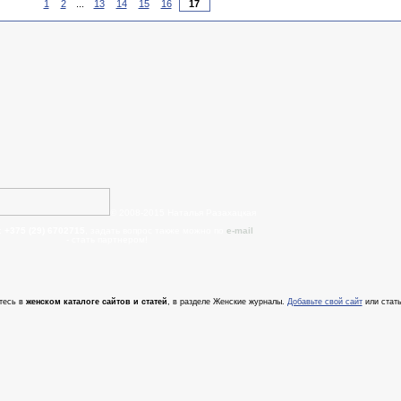
1
2
...
13
14
15
16
© 2008-2015 Наталья Разахацкая
:
+375 (29) 6702715
, задать вопрос также можно по
e-mail
- cтать партнером!
тесь в
женском каталоге сайтов и статей
, в разделе Женские журналы.
Добавьте свой сайт
или стать