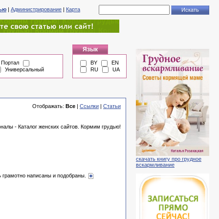
тью
|
Администрирование
|
Карта
Язык
Портал
BY
EN
Универсальный
RU
UA
Отображать:
Все
|
Ссылки
|
Статьи
алы - Каталог женских сайтов. Кормим грудью!
скачать книгу про грудное
вскармливание
нь грамотно написаны и подобраны.