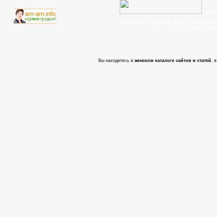
© 200
телефон:
+375 (29) 6702715
, задать во
- cтать партнер
Вы находитесь в
женском каталоге сайтов и статей
, 