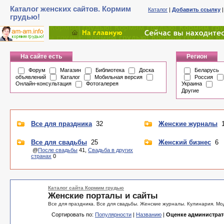
Каталог женских сайтов. Кормим
Каталог
|
Добавить ссылку
грудью!
На сайте есть
Регион
Форум
Магазин
Библиотека
Доска
Беларусь
объявлений
Каталог
Мобильная версия
Россия
Онлайн-консультация
Фотогалерея
Украина
Другие
Все для праздника
32
Женские журналы
1
Все для свадьбы
25
Женский бизнес
6
@
После свадьбы
41,
Свадьба в других
странах
0
Каталог сайта Кормим грудью
Женские порталы и сайты
Все для праздника. Все для свадьбы. Женские журналы. Кулинария. Мод
Сортировать по:
Популярности
|
Названию
|
Оценке администрат