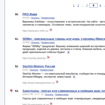
1
2
...
7
9
.
PRO-Живи
50.
(0/240) |
Оценить
|
Комментарии
Вероника Хлебова – психотерапевт и астропсихолог. На сайте - авт
тренингах и семинарах. Основные темы: экзистенциальная психоте
http://www.pro-zhivi.ru/
SEMby - оригинальные товары для дома, сувениры (Минск
51.
(0/188) |
Оценить
|
Комментарии
Фирма "SEMby" предлагает Вашему вниманию широкий ассортимент
продукцию, изделия из дерева, металла и стекла. Кованая мебель, 
даже оригинальные собачьи будки!..
http://semby.deal.by/
StartUp Women, Россия
52.
(0/42) |
Оценить
|
Комментарии
StartUp Women — это виртуальный инкубатор, сообщество и площа
Интернет/Медиа, экспертов, инвесторов.
http://www.startupwomen.ru/
Supermama - портал для современных и любящих мам: п
53.
(0/957) PR: 2 CY: 10 |
Оценить
|
Комментарии
Портал для современных и любящих мам: планирующих, ожидающих
http://supermama.at.ua