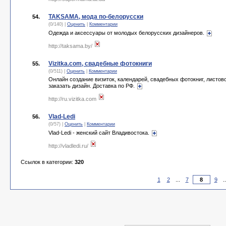
TAKSAMA, мода по-белорусски
54.
(0/140) |
Оценить
|
Комментарии
Одежда и аксессуары от молодых белорусских дизайнеров.
http://taksama.by/
Vizitka.com, свадебные фотокниги
55.
(0/511) |
Оценить
|
Комментарии
Онлайн создание визиток, календарей, свадебных фотокниг, листово
заказать дизайн. Доставка по РФ.
http://ru.vizitka.com
Vlad-Ledi
56.
(0/57) |
Оценить
|
Комментарии
Vlad-Ledi - женский сайт Владивостока.
http://vladledi.ru/
Ссылок в категории:
320
1
2
...
7
9
.