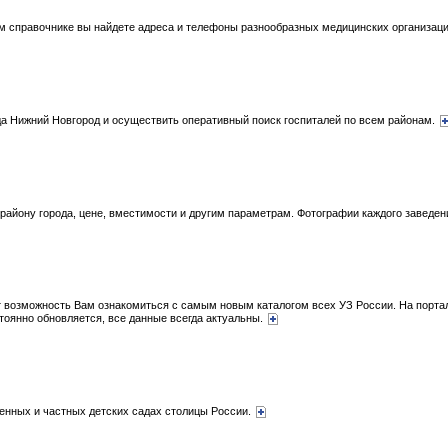
м справочнике вы найдете адреса и телефоны разнообразных медицинских организа
да Нижний Новгород и осуществить оперативный поиск госпиталей по всем районам.
району города, цене, вместимости и другим параметрам. Фотографии каждого заведен
 возможность Вам ознакомиться с самым новым каталогом всех УЗ России. На портал
стоянно обновляется, все данные всегда актуальны.
енных и частных детских садах столицы России.