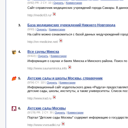
(0/92) PR: 2 CY: 10 |
Оценить
|
Комментарии
Сайт-справочник медицинских учреждений города Самары. В данно
http://medic63.ru/
База медицинских учреждений Нижнего Новгорода
3.
(0/93) |
Оценить
|
Комментарии
На сайте можно ознакомиться с базой данных медучреждений горо
http://nn-medicine.net/
Все сауны Минска
4.
(0/422) |
Оценить
|
Комментарии
Информация о саунах и банях Минска и Минского района. Поиск по 
http://www.saunaminska.info
Детские сады и школы Москвы, справочник
5.
(0/54) CY: 110 |
Оценить
|
Комментарии
Информационный сайт издательского дома «Радуга» предоставляет
детские сады, школы, институты, а также университеты. Список по
http://www.irad.ru
Детские сады Москвы
6.
(0/178) PR: 2 CY: 30 |
Оценить
|
Комментарии
Портал "Детские сады Москвы" содержит информацию о государств
http://www.vsesadiki.ru/