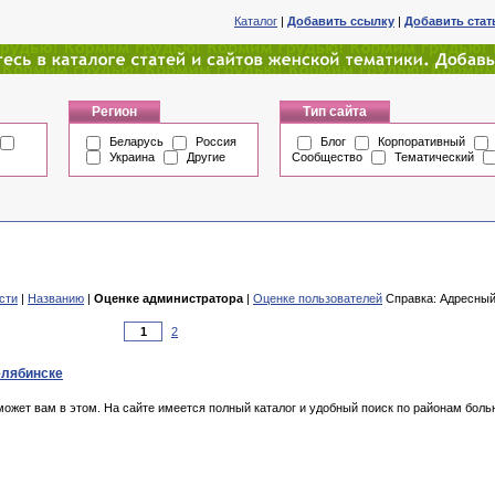
Каталог
|
Добавить ссылку
|
Добавить ста
Регион
Тип сайта
Беларусь
Россия
Блог
Корпоративный
Украина
Другие
Сообщество
Тематический
сти
|
Названию
|
Оценке администратора
|
Оценке пользователей
Справка: Адресный 
2
Челябинске
жет вам в этом. На сайте имеется полный каталог и удобный поиск по районам больн