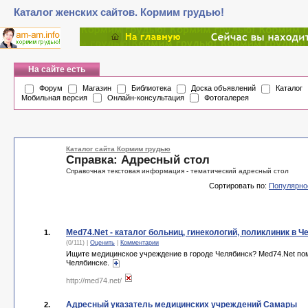
Каталог женских сайтов. Кормим грудью!
На сайте есть
Форум
Магазин
Библиотека
Доска объявлений
Каталог
Мобильная версия
Онлайн-консультация
Фотогалерея
Каталог сайта Кормим грудью
Справка: Адресный стол
Справочная текстовая информация - тематический адресный стол
Сортировать по:
Популярно
Med74.Net - каталог больниц, гинекологий, поликлиник в 
1.
(0/111) |
Оценить
|
Комментарии
Ищите медицинское учреждение в городе Челябинск? Med74.Net помо
Челябинске.
http://med74.net/
Адресный указатель медицинских учреждений Самары
2.