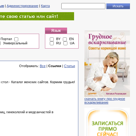
тью
|
Администрирование
|
Карта
Язык
Портал
BY
EN
Универсальный
RU
UA
Отображать:
Все
|
Ссылки
|
Статьи
стол - Каталог женских сайтов. Кормим грудью!
скачать книгу про грудное
вскармливание
иц, гинекологий и медсанчастей в