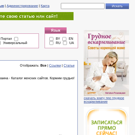
тью
|
Администрирование
|
Карта
Язык
Портал
BY
EN
Универсальный
RU
UA
Отображать:
Все
|
Ссылки
|
Статьи
аина - Каталог женских сайтов. Кормим грудью!
скачать книгу про грудное
вскармливание