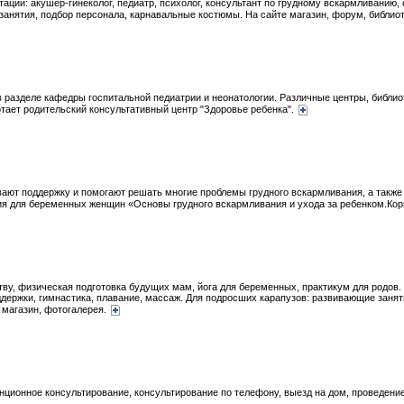
ации: акушер-гинеколог, педиатр, психолог, консультант по грудному вскармливанию, с
анятия, подбор персонала, карнавальные костюмы. На сайте магазин, форум, библиот
 разделе кафедры госпитальной педиатрии и неонатологии. Различные центры, библио
тает родительский консультативный центр "Здоровье ребенка".
вают поддержку и помогают решать многие проблемы грудного вскармливания, а также
ятия для беременных женщин «Основы грудного вскармливания и ухода за ребенком.Ко
у, физическая подготовка будущих мам, йога для беременных, практикум для родов. 
ддержки, гимнастика, плавание, массаж. Для подросших карапузов: развивающие заняти
 магазин, фотогалерея.
нционное консультирование, консультирование по телефону, выезд на дом, проведени