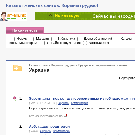
Каталог женских сайтов. Кормим грудью!
На сайте есть
Форум
Магазин
Библиотека
Доска объявлений
Каталог
Мобильная версия
Онлайн-консультация
Фотогалерея
Каталог сайта Кормим грудью
»
Грудное вскармливание: сайты
Украина
Сортирова
Supermama - портал для современных и любящих мам: п
1.
(0/957) PR: 2 CY: 10 |
Оценить
|
Комментарии
Портал для современных и любящих мам: планирующих, ожидающих
http://supermama.at.ua
Азбука для родителей
2.
(0/343) |
Оценить
|
Комментарии