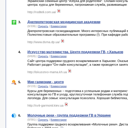
Украинский семйный центр "Азбука для родителей". Онлайн-консульт
центра: курсы для беременных, патронажная служба, развивающие з
http://roditeli.com.ua/
Днепропетровская медицинская академии
3.
(0/339) |
Оценить
|
Комментарии
Днепропетровская госмедакадемия. Много интересных публикаций в
Полнотекстовые образовательные программы (!). При кафедре рабо
http://www.dsma.dp.ua/
Искусство материнства. Центр поддержки ГВ, г.Харьков
4.
(0/626) |
Оценить
|
Комментарии
Сайт центра поддержки грудного вскармливания в Харькове. Оказы
Работает раздел "Он-лайн консультации", а также проводятся зан
http://iskusstvo-mama.kh.ua
Мир гармонии - центр
5.
(0/133) |
Оценить
|
Комментарии
Курсы для беременных – подготовка к успешным родам и материнств
консультации по ГВ и уходу, круглосуточная телефонная служба по
логопеда. Для семьи: консультации психолога. Хорошая библиотека,
http://svit-garmonii.kiev.ua
Молочные реки - группа поддержки ГВ в Украине
6.
(0/591) |
Оценить
|
Комментарии
Группа поддержки грудного вскармливания «Молочные реки». Диста
Работает с 2003 года.