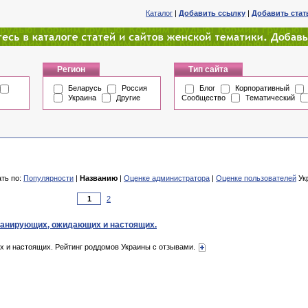
Каталог
|
Добавить ссылку
|
Добавить ста
Регион
Тип сайта
Беларусь
Россия
Блог
Корпоративный
Украина
Другие
Сообщество
Тематический
ть по:
Популярности
|
Названию
|
Оценке администратора
|
Оценке пользователей
Укр
2
ланирующих, ожидающих и настоящих.
 и настоящих. Рейтинг роддомов Украины с отзывами.