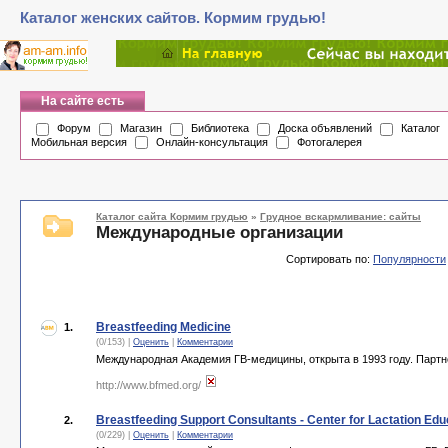
Каталог женских сайтов. Кормим грудью!
На сайте есть
Форум
Магазин
Библиотека
Доска объявлений
Каталог
Мобильная версия
Онлайн-консультация
Фотогалерея
Каталог сайта Кормим грудью
»
Грудное вскармливание: сайты
Международные организации
Сортировать по:
Популярности
Breastfeeding Medicine
1.
(0/153) |
Оценить
|
Комментарии
Международная Академия ГВ-медицины, открыта в 1993 году. Партнер 
http://www.bfmed.org/
Breastfeeding Support Consultants - Center for Lactation Edu
2.
(0/229) |
Оценить
|
Комментарии