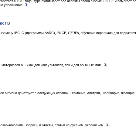
ботает с 1981 года. Курс охватывает все аспекты плана экзамен IBLCE и помогает по
ные упражнения.
 по ГВ
к экзамену IBCLC (программы AARC), IBLCE, CERPs, обучение персонала для педиатри
 материалов о ГВ как для консультантов, так и для обычных мам.
Наиболее активно действует в следующих странах: Германия, Австрия, Швейцария, Франц
вскармливания. Вопросы и ответы, статьи на русском, украинском.