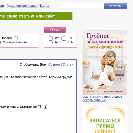
тью
|
Администрирование
|
Карта
Язык
Портал
BY
EN
Универсальный
RU
UA
Отображать:
Все
|
Ссылки
|
Статьи
ции - Каталог женских сайтов. Кормим грудью!
скачать книгу про грудное
вскармливание
рачам и консультантам по ГВ.