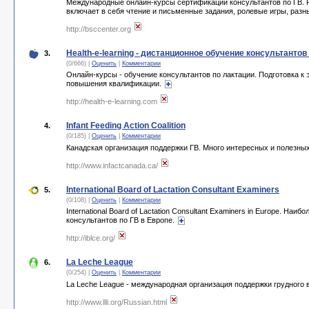
Международные онлайн-курсы сертификации консультантов по ГВ. Ра
включает в себя чтение и письменные задания, ролевые игры, раз
http://bsccenter.org
Health-e-learning - дистанционное обучение консультантов
3.
(0/666) |
Оценить
|
Комментарии
Онлайн-курсы - обучение консультантов по лактации. Подготовка 
повышения квалификации.
http://health-e-learning.com
Infant Feeding Action Coalition
4.
(0/185) |
Оценить
|
Комментарии
Канадская организация поддержки ГВ. Много интересных и полезных
http://www.infactcanada.ca/
International Board of Lactation Consultant Examiners
5.
(0/108) |
Оценить
|
Комментарии
International Board of Lactation Consultant Examiners in Europe. 
консультантов по ГВ в Европе.
http://iblce.org/
La Leche League
6.
(0/254) |
Оценить
|
Комментарии
La Leche League - международная организация поддержки грудного 
http://www.llli.org/Russian.html