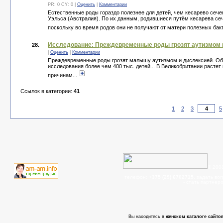
PR: 0 CY: 0 |
Оценить
|
Комментарии
Естественные роды гораздо полезнее для детей, чем кесарево сеч
Уэльса (Австралия). По их данным, родившиеся путём кесарева сеч
поскольку во время родов они не получают от матери полезных бакт
Исследование: Преждевременные роды грозят аутизмом 
28.
|
Оценить
|
Комментарии
Преждевременные роды грозят малышу аутизмом и дислексией. Об 
исследования более чем 400 тыс. детей... В Великобритании раст
причинам...
Ссылок в категории:
41
1
2
3
5
© 200
телефон:
+375 (29) 6702715
, задать во
- cтать партнер
Вы находитесь в
женском каталоге сайтов