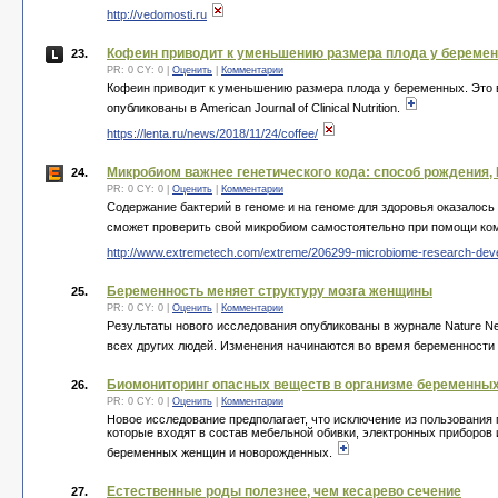
http://vedomosti.ru
Кофеин приводит к уменьшению размера плода у беремен
23.
PR: 0 CY: 0 |
Оценить
|
Комментарии
Кофеин приводит к уменьшению размера плода у беременных. Это 
опубликованы в American Journal of Clinical Nutrition.
https://lenta.ru/news/2018/11/24/coffee/
Микробиом важнее генетического кода: способ рождения,
24.
PR: 0 CY: 0 |
Оценить
|
Комментарии
Содержание бактерий в геноме и на геноме для здоровья оказалось
сможет проверить свой микробиом самостоятельно при помощи комп
http://www.extremetech.com/extreme/206299-microbiome-research-deve
Беременность меняет структуру мозга женщины
25.
PR: 0 CY: 0 |
Оценить
|
Комментарии
Результаты нового исследования опубликованы в журнале Nature Ne
всех других людей. Изменения начинаются во время беременности і
Биомониторинг опасных веществ в организме беременны
26.
PR: 0 CY: 0 |
Оценить
|
Комментарии
Новое исследование предполагает, что исключение из пользовани
которые входят в состав мебельной обивки, электронных приборов 
беременных женщин и новорожденных.
Естественные роды полезнее, чем кесарево сечение
27.