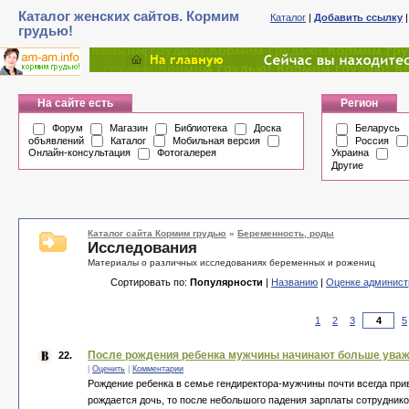
Каталог женских сайтов. Кормим
Каталог
|
Добавить ссылку
грудью!
На сайте есть
Регион
Форум
Магазин
Библиотека
Доска
Беларусь
объявлений
Каталог
Мобильная версия
Россия
Онлайн-консультация
Фотогалерея
Украина
Другие
Каталог сайта Кормим грудью
»
Беременность, роды
Исследования
Материалы о различных исследованиях беременных и рожениц
Сортировать по:
Популярности
|
Названию
|
Оценке админист
1
2
3
5
После рождения ребенка мужчины начинают больше уваж
22.
|
Оценить
|
Комментарии
Рождение ребенка в семье гендиректора-мужчины почти всегда при
рождается дочь, то после небольшого падения зарплаты сотрудник