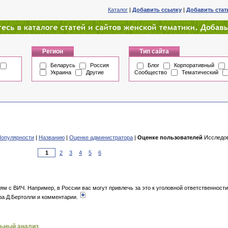
Каталог
|
Добавить ссылку
|
Добавить ста
Регион
Тип сайта
Беларусь
Россия
Блог
Корпоративный
Украина
Другие
Сообщество
Тематический
Популярности
|
Названию
|
Оценке администратора
|
Оценке пользователей
Исследов
2
3
4
5
6
м с ВИЧ. Например, в России вас могут привлечь за это к уголовной ответственност
-ра Д.Бертолли и комментарии.
льный анализ