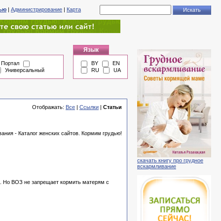
тью
|
Администрирование
|
Карта
Язык
Портал
BY
EN
Универсальный
RU
UA
Отображать:
Все
|
Ссылки
|
Статьи
ания - Каталог женских сайтов. Кормим грудью!
скачать книгу про грудное
вскармливание
и. Но ВОЗ не запрещает кормить матерям с