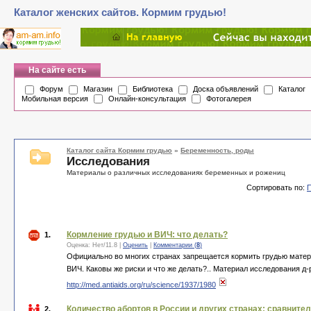
Каталог женских сайтов. Кормим грудью!
На сайте есть
Форум
Магазин
Библиотека
Доска объявлений
Каталог
Мобильная версия
Онлайн-консультация
Фотогалерея
Каталог сайта Кормим грудью
»
Беременность, роды
Исследования
Материалы о различных исследованиях беременных и рожениц
Сортировать по:
Кормление грудью и ВИЧ: что делать?
1.
Оценка:
Нет
/
11.8
|
Оценить
|
Комментарии (
8
)
Официально во многих странах запрещается кормить грудью матеря
ВИЧ. Каковы же риски и что же делать?.. Материал исследования д
http://med.antiaids.org/ru/science/1937/1980
Количество абортов в России и других странах: сравните
2.