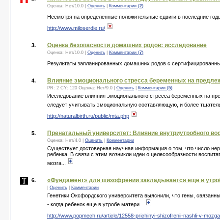
Оценка:
Нет
/
10.0
|
Оценить
|
Комментарии (
2
)
Несмотря на определенные положительные сдвиги в последние годы
http://www.miloserdie.ru/
Оценка безопасности домашних родов: исследование
3.
Оценка:
Нет
/
10.0
|
Оценить
|
Комментарии (
7
)
Результаты запланированных домашних родов с сертифицированн
Влияние эмоционального стресса беременных на предлеж
4.
PR: 2 CY: 120 Оценка:
Нет
/
9.0
|
Оценить
|
Комментарии (
5
)
Исследование влияния эмоционального стресса беременных на пред
следует учитывать эмоциональную составляющую, и более тщатель
http://naturalbirth.ru/public/mta.php
Пренатальный университет: Влияние внутриутробного вос
5.
Оценка:
Нет
/
4.0
|
Оценить
|
Комментарии
Существует достоверная научная информация о том, что число нерв
ребенка. В связи с этим возникли идеи о целесообразности воспит
мозга...
«Фундамент» для шизофрении закладывается еще в утро
6.
|
Оценить
|
Комментарии
Генетики Оксфордского университета выяснили, что гены, связанны
- когда ребенок еще в утробе матери...
http://www.popmech.ru/article/12558-prichinyi-shizofrenii-nashli-v-mozg