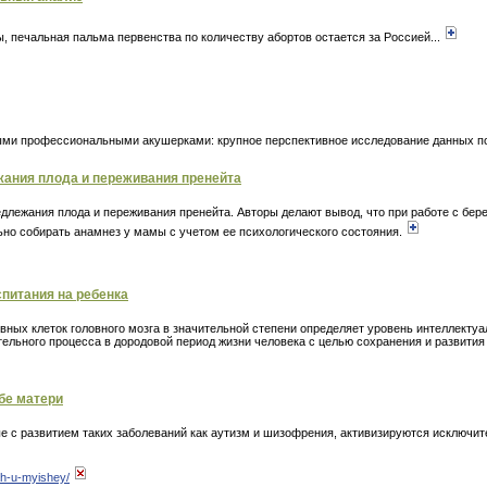
, печальная пальма первенства по количеству абортов остается за Россией...
ыми профессиональными акушерками: крупное перспективное исследование данных 
ания плода и переживания пренейта
лежания плода и переживания пренейта. Авторы делают вывод, что при работе с бере
но собирать анамнез у мамы с учетом ее психологического состояния.
питания на ребенка
ных клеток головного мозга в значительной степени определяет уровень интеллектуа
ательного процесса в дородовой период жизни человека с целью сохранения и развити
бе матери
е с развитием таких заболеваний как аутизм и шизофрения, активизируются исключит
ah-u-myishey/