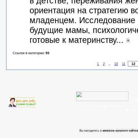
в детстве, переживания ж
ориентация на стратегию в
младенцем. Исследование о
будущие мамы, психологиче
готовые к материнству...
Ссылок в категории:
93
1
2
...
10
11
© 200
телефон:
+375 (29) 6702715
, задать во
- cтать партнер
Вы находитесь в
женском каталоге сайтов