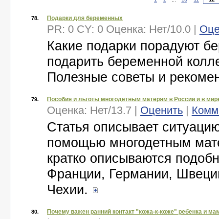
Подарки для беременных
78.
PR: 0 CY: 0 Оценка:
Нет
/
10.0
|
Оце
Какие подарки порадуют б
подарить беременной колле
Полезные советы и рекоме
Пособия и льготы многодетным матерям в России и в мир
79.
Оценка:
Нет
/
13.7
|
Оценить
|
Комм
Статья описывает ситуацию
помощью многодетным мате
кратко описываются подоб
Франции, Германии, Швеци
Чехии.
Почему важен ранний контакт "кожа-к-коже" ребенка и м
80.