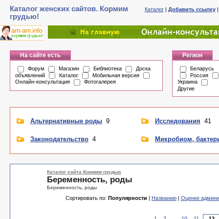
Каталог женских сайтов. Кормим
Каталог
|
Добавить ссылку
грудью!
На сайте есть
Регион
Форум
Магазин
Библиотека
Доска
Беларусь
объявлений
Каталог
Мобильная версия
Россия
Онлайн-консультация
Фотогалерея
Украина
Другие
Альтернативные роды
9
Исследования
41
Законодательство
4
Микробиом, бактер
Каталог сайта Кормим грудью
Беременность, роды
Беременность, роды
Сортировать по:
Популярности
|
Названию
|
Оценке админи
1
2
...
10
11