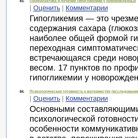
Профилактика и лечение гипогликемии у новорожденных
83.
|
Оценить
|
Комментарии
Гипогликемия — это чрезм
содержания сахара (глюкозы
наиболее общей формой ги
переходная симптоматичес
встречающаяся среди ново
весом. 17 пунктов по проф
гипогликемии у новорожде
Психологическая готовность к материнству (исследовани
84.
|
Оценить
|
Комментарии
Основными составляющими
психологической готовност
особенности коммуникативн