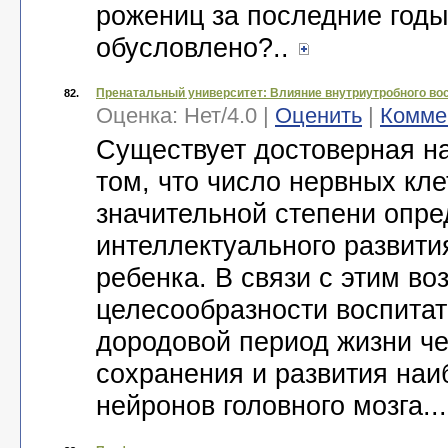
рожениц за последние годы
обусловлено?..
Пренатальный университет: Влияние внутриутробного вос
82.
Оценка:
Нет
/
4.0
|
Оценить
|
Комме
Существует достоверная н
том, что число нервных кле
значительной степени опре
интеллектуального развити
ребенка. В связи с этим во
целесообразности воспитат
дородовой период жизни че
сохранения и развития наи
нейронов головного мозга..