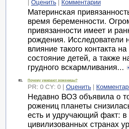
|
Оценить
|
Комментарии
Материнская привязанност
время беременности. Огро
привязанности имеет и ран
рождения. Исследователи 
влияние такого контакта на
состояние детей, а также 
грудного вскармливания...
Почему умирают роженицы?
81.
PR: 0 CY: 0 |
Оценить
|
Комментар
Недавно ВОЗ объявила о то
рожениц планеты снизилас
есть и удручающий факт: в
цивилизованных странах у