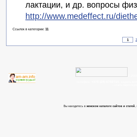
лактации, и др. вопросы фи
http://www.medeffect.ru/diethe
Ссылок в категории:
11
© 200
телефон:
+375 (29) 6702715
, задать во
- cтать партнер
Вы находитесь в
женском каталоге сайтов и статей
,