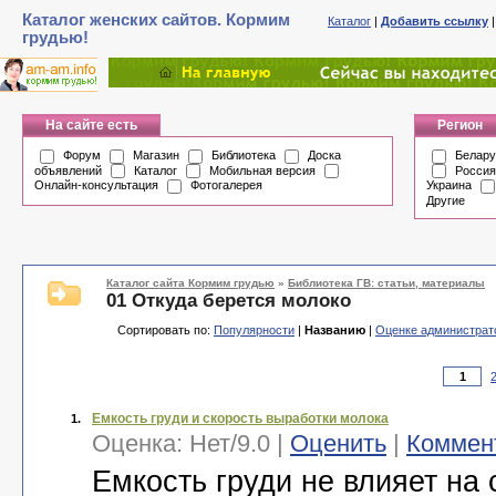
Каталог женских сайтов. Кормим
Каталог
|
Добавить ссылку
грудью!
На сайте есть
Регион
Форум
Магазин
Библиотека
Доска
Белару
объявлений
Каталог
Мобильная версия
Россия
Онлайн-консультация
Фотогалерея
Украина
Другие
Каталог сайта Кормим грудью
»
Библиотека ГВ: статьи, материалы
01 Откуда берется молоко
Сортировать по:
Популярности
|
Названию
|
Оценке администрат
Емкость груди и скорость выработки молока
1.
Оценка:
Нет
/
9.0
|
Оценить
|
Коммен
Емкость груди не влияет на 