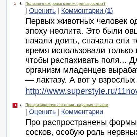
Полезно ли коровье молоко для взрослых?
6.
|
Оценить
|
Комментарии (
1
)
Первых животных человек од
эпоху неолита. Это были овц
начали доить, сначала ели т
время использовали только к
чтобы распахивать поля... 
организм младенцев выраба
— лактазу. А вот у взрослых
http://www.superstyle.ru/11n
Про физиологию лактации - научным языком
7.
|
Оценить
|
Комментарии
Про распространены формы
сосков, особую роль нервны