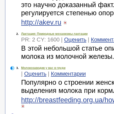
это научно доказанный факт
регулируется степенью опо
http://akev.ru
Лактация: Природные механизмы лактации
2.
PR: 2 CY: 1600 |
Оценить
|
Коммент
В этой небольшой статье о
молока из молочной железы
Молокозаводик у вас в груди
3.
|
Оценить
|
Комментарии
Популярно о строении женск
выделения молока при корм
http://breastfeeding.org.ua/ho