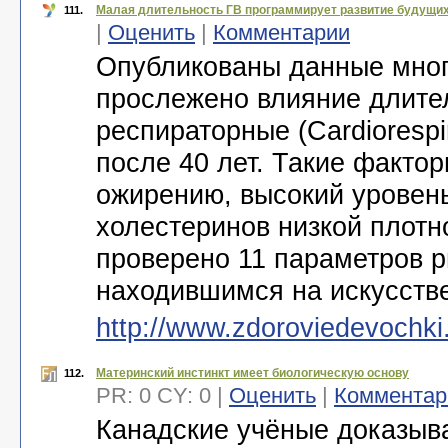
Малая длительность ГВ программирует развитие будущих
111.
|
Оценить
|
Комментарии
Опубликованы данные мног
прослежено влияние длител
респираторные (Cardiorespi
после 40 лет. Такие фактор
ожирению, высокий уровен
холестеринов низкой плотно
проверено 11 параметров р
находившимся на искусст
http://www.zdoroviedevochki
Материнский инстинкт имеет биологическую основу
112.
PR: 0 CY: 0 |
Оценить
|
Комментар
Канадские учёные доказыв