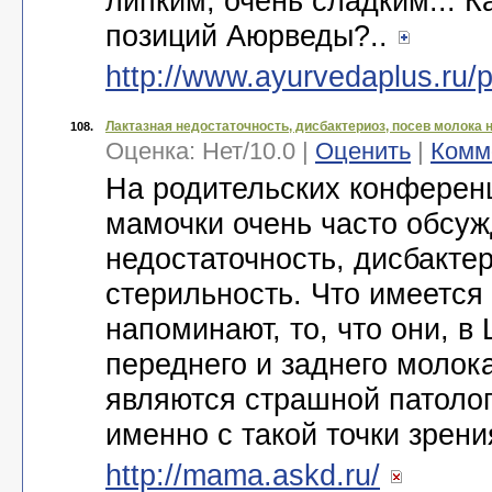
липким, очень сладким... К
позиций Аюрведы?..
http://www.ayurvedaplus.ru/
Лактазная недостаточность, дисбактериоз, посев молока 
108.
Оценка:
Нет
/
10.0
|
Оценить
|
Комм
На родительских конференц
мамочки очень часто обсуж
недостаточность, дисбакте
стерильность. Что имеется
напоминают, то, что они, 
переднего и заднего молок
являются страшной патолог
именно с такой точки зрени
http://mama.askd.ru/