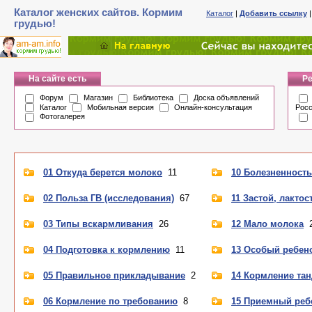
Каталог женских сайтов. Кормим
Каталог
|
Добавить ссылку
грудью!
На сайте есть
Ре
Форум
Магазин
Библиотека
Доска объявлений
Каталог
Мобильная версия
Онлайн-консультация
Рос
Фотогалерея
01 Откуда берется молоко
11
10 Болезненность
02 Польза ГВ (исследования)
67
11 Застой, лактос
03 Типы вскармливания
26
12 Мало молока
04 Подготовка к кормлению
11
13 Особый ребен
05 Правильное прикладывание
2
14 Кормление та
06 Кормление по требованию
8
15 Приемный реб