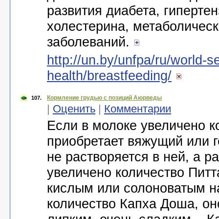
развития диабета, гиперте
холестерина, метаболичес
заболеваний.
http://un.by/unfpa/ru/world-s
health/breastfeeding/
Кормление грудью с позиций Аюрведы
107.
|
Оценить
|
Комментарии
Если в молоке увеличено к
приобретает вяжущий или г
не растворяется в ней, а р
увеличено количество Питт
кислым или солоноватым на
количество Капха Доша, он