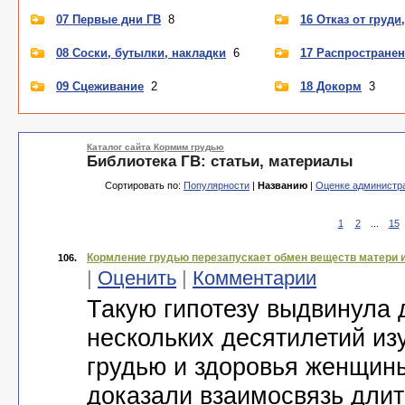
07 Первые дни ГВ
8
16 Отказ от груди
08 Соски, бутылки, накладки
6
17 Распростране
09 Сцеживание
2
18 Докорм
3
Каталог сайта Кормим грудью
Библиотека ГВ: статьи, материалы
Сортировать по:
Популярности
|
Названию
|
Оценке администр
1
2
...
15
Кормление грудью перезапускает обмен веществ матери и
106.
|
Оценить
|
Комментарии
Такую гипотезу выдвинула 
нескольких десятилетий и
грудью и здоровья женщины
доказали взаимосвязь длит