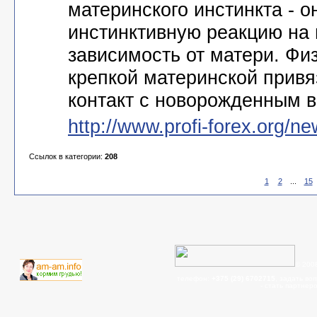
материнского инстинкта - о
инстинктивную реакцию на г
зависимость от матери. Физ
крепкой материнской привя
контакт с новорожденным в
http://www.profi-forex.org/
Ссылок в категории:
208
1
2
...
15
© 200
телефон:
+375 (29) 6702715
, задать во
- cтать партнер