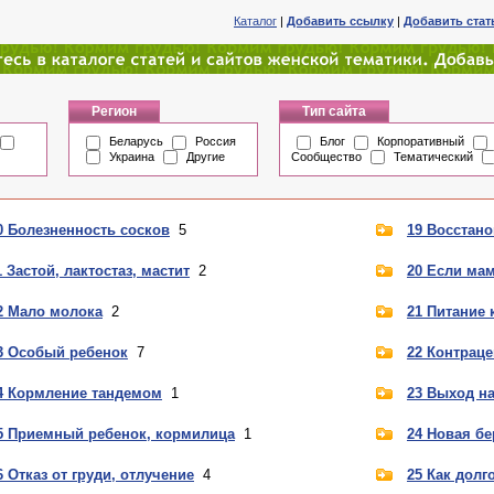
Каталог
|
Добавить ссылку
|
Добавить ста
Регион
Тип сайта
Беларусь
Россия
Блог
Корпоративный
Украина
Другие
Сообщество
Тематический
0 Болезненность сосков
5
19 Восстан
1 Застой, лактостаз, мастит
2
20 Если ма
2 Мало молока
2
21 Питание
3 Особый ребенок
7
22 Контрац
4 Кормление тандемом
1
23 Выход на
5 Приемный ребенок, кормилица
1
24 Новая б
6 Отказ от груди, отлучение
4
25 Как долг