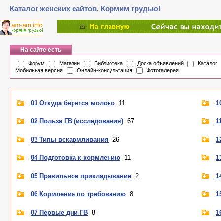
Каталог женских сайтов. Кормим грудью!
На сайте есть
Форум
Магазин
Библиотека
Доска объявлений
Каталог
Мобильная версия
Онлайн-консультация
Фотогалерея
01 Откуда берется молоко
11
1
02 Польза ГВ (исследования)
67
1
03 Типы вскармливания
26
1
04 Подготовка к кормлению
11
1
05 Правильное прикладывание
2
1
06 Кормление по требованию
8
1
07 Первые дни ГВ
8
1