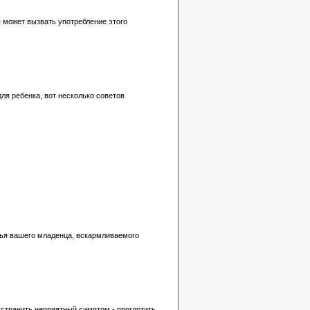
е может вызвать употребление этого
ля ребенка, вот несколько советов
вья вашего младенца, вскармливаемого
устранить неприятный симптом - проглотить