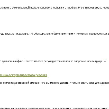
сказывает о сомнительной пользе коровьего молока и о проблемах со здоровьем, которо
до двух лет и дольше... Чтобы кормление было приятным и полезным процессом как д
но доказанный факт. Синтез молока регулируется степенью опорожненности груди.
твенно-вскармливаемого ребенка
нно или искусственной смесью. Что вы можете делать, чтобы снизить риск для здоро
тся едва ли не каждая молодая женщина. И большинство наверняка знает, как быстро 