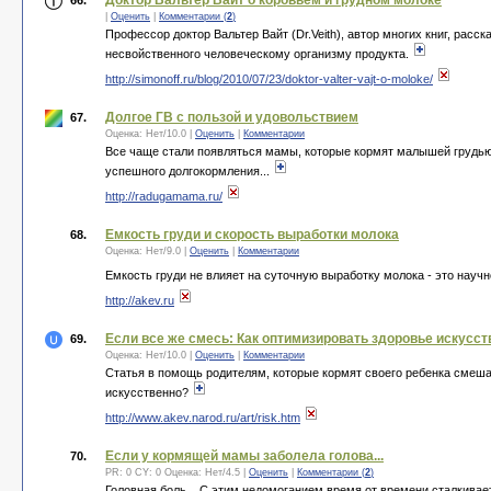
Доктор Вальтер Вайт о коровьем и грудном молоке
66.
|
Оценить
|
Комментарии (
2
)
Профессор доктор Вальтер Вайт (Dr.Veith), автор многих книг, рас
несвойственного человеческому организму продукта.
http://simonoff.ru/blog/2010/07/23/doktor-valter-vajt-o-moloke/
Долгое ГВ с пользой и удовольствием
67.
Оценка:
Нет
/
10.0
|
Оценить
|
Комментарии
Все чаще стали появляться мамы, которые кормят малышей грудью 
успешного долгокормления...
http://radugamama.ru/
Емкость груди и скорость выработки молока
68.
Оценка:
Нет
/
9.0
|
Оценить
|
Комментарии
Емкость груди не влияет на суточную выработку молока - это науч
http://akev.ru
Если все же смесь: Как оптимизировать здоровье искусс
69.
Оценка:
Нет
/
10.0
|
Оценить
|
Комментарии
Статья в помощь родителям, которые кормят своего ребенка смеша
искусственно?
http://www.akev.narod.ru/art/risk.htm
Если у кормящей мамы заболела голова...
70.
PR: 0 CY: 0 Оценка:
Нет
/
4.5
|
Оценить
|
Комментарии (
2
)
Головная боль... С этим недомоганием время от времени сталкивае