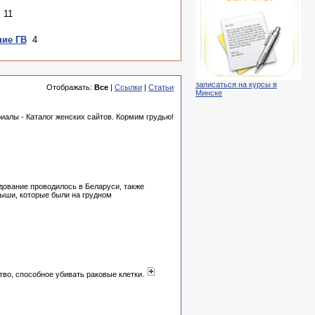
11
ние ГВ
4
записаться на курсы в
Отображать:
Все
|
Ссылки
|
Статьи
Минске
риалы - Каталог женских сайтов. Кормим грудью!
едование проводилось в Беларуси, также
лыши, которые были на грудном
ство, способное убивать раковые клетки.