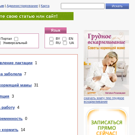
тью
|
Администрирование
|
Карта
Язык
Портал
BY
EN
Универсальный
RU
UA
овление лактации
1
ма заболела
7
 кормящей мамы
31
епция
3
скачать книгу про грудное
вскармливание
 работу
4
еременность
0
о кормить
14