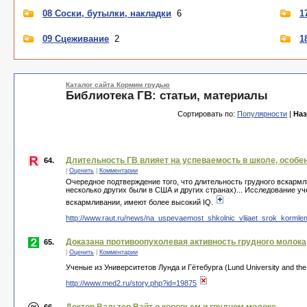
08 Соски, бутылки, накладки
6
1
09 Сцеживание
2
1
Каталог сайта Кормим грудью
Библиотека ГВ: статьи, материалы
Сортировать по:
Популярности
|
На
Длительность ГВ влияет на успеваемость в школе, особен
64.
|
Оценить
|
Комментарии
Очередное подтверждение того, что длительность грудного вскармл
несколько других были в США и других странах)... Исследование у
вскармливании, имеют более высокий IQ.
http://www.raut.ru/news/na_uspevaemost_shkolnic_vlijaet_srok_kormleni
Доказана противоопухолевая активность грудного молока
65.
|
Оценить
|
Комментарии
Ученые из Университетов Лунда и Гётебурга (Lund University and the
http://www.med2.ru/story.php?id=19875