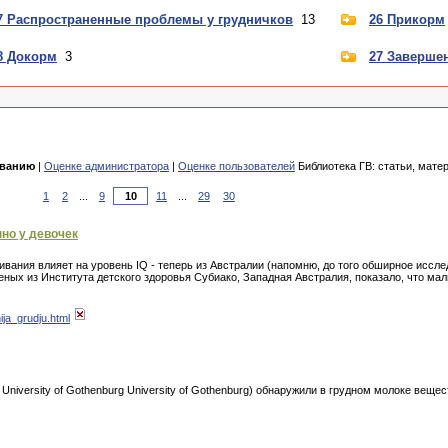
7 Распространенные проблемы у грудничков
13
26 Прикорм
8 Докорм
3
27 Заверше
званию
|
Оценке администратора
|
Оценке пользователей
Библиотека ГВ: статьи, мате
1
2
...
9
11
...
29
30
но у девочек
ивания влияет на уровень IQ - теперь из Австралии (напомню, до того обширное иссл
ченых из Института детского здоровья Субиако, Западная Австралия, показало, что ма
ja_grudju.html
 University of Gothenburg University of Gothenburg) обнаружили в грудном молоке веще