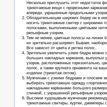
Несколько приглушить этот недостаток ф
трикотажные вещи с прорезными карманам
впереди, украшенные продольными узора
Обладательницам широких бедер ни в кое
носить трикотажные свитер с широкими 
полосками, выполненными цветными нит
рельефным узором.
Тем не менее, цветные полосы на линии б
их зрительно расширяют. Бывает, наоборо
Все зависит от цвета и ритма полос.
Зрительно увеличить узкие бедра можно
больших накладных карманов, выпуклых
узоров, расположенных горизонтально, ц
полос, а также крупного орнамента на ва
изделии (трикотаж оптом).
Мужчинам с узкими бедрами
и плоским ж
выбирать трикотажную одежду спортивного
накладными карманами большого размера
спинкой, с украшенной рельефным узором 
Высоким худощавым мужчинам рекоменду
трикотажные свитеры, куртки, джемперы 