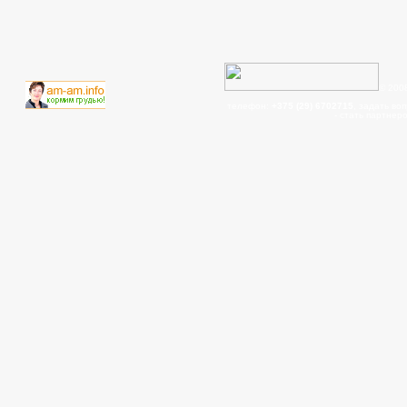
© 200
телефон:
+375 (29) 6702715
, задать во
- cтать партнер