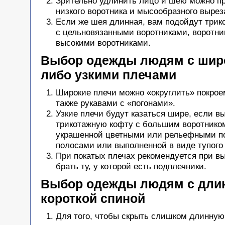
Зрительно удлинить лицо и шею можно п
низкого воротника и мысообразного вырез
Если же шея длинная, вам подойдут трик
с цельновязанными воротниками, воротни
высокими воротниками.
Выбор одежды людям с шир
либо узкими плечами
Широкие плечи можно «округлить» покроем
также рукавами с «погонами».
Узкие плечи будут казаться шире, если в
трикотажную кофту с большим воротником
украшенной цветными или рельефными п
полосами или выполненной в виде тупого 
При покатых плечах рекомендуется при в
брать ту, у которой есть подплечники.
Выбор одежды людям с дли
короткой спиной
Для того, чтобы скрыть слишком длинну