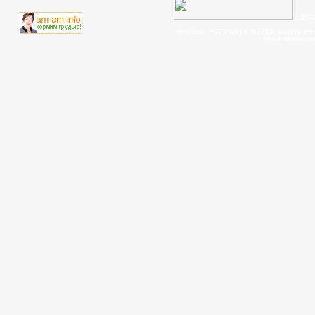
© 200
телефон:
+375 (29) 6702715
, задать во
- cтать партнер