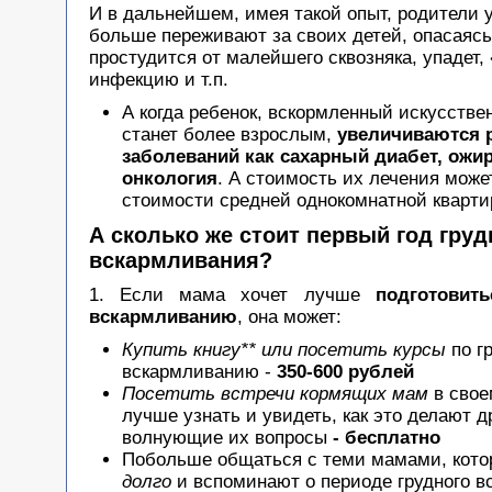
И в дальнейшем, имея такой опыт, родители 
больше переживают за своих детей, опасаяс
простудится от малейшего сквозняка, упадет,
инфекцию и т.п.
А когда ребенок, вскормленный искусстве
станет более взрослым,
увеличиваются р
заболеваний как сахарный диабет, ожир
онкология
. А стоимость их лечения може
стоимости средней однокомнатной кварти
А сколько же стоит первый год груд
вскармливания?
1. Если мама хочет лучше
подготовит
вскармливанию
, она может:
Купить книгу** или посетить курсы
по г
вскармливанию -
350-600 рублей
Посетить встречи кормящих мам
в свое
лучше узнать и увидеть, как это делают д
волнующие их вопросы
- бесплатно
Побольше общаться с теми мамами, кот
долго
и вспоминают о периоде грудного 