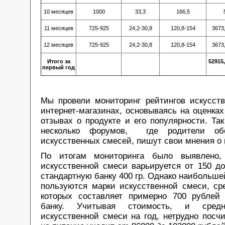
10 месяцев
1000
33,3
166,5
11 месяцев
725-925
24,2-30,8
120,8-154
3673
12 месяцев
725-925
24,2-30,8
120,8-154
3673
Итого за
52915,
первый год
Мы провели мониторинг рейтингов искусст
интернет-магазинах, основываясь на оценках
отзывах о продукте и его популярности. Та
несколько форумов, где родители об
искусственных смесей, пишут свои мнения о 
По итогам мониторинга было выявлено,
искусственной смеси варьируется от 150 до
стандартную банку 400 гр. Однако наибольш
пользуются марки искусственной смеси, ср
которых составляет примерно 700 рублей
банку. Учитывая стоимость, и средн
искусственной смеси на год, нетрудно посчи