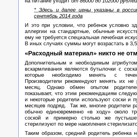
на питание уходит
от 86000 до 102000 рублей
* Здесь и далее цены указаны в росси
сентябрь 2014 года
И это при условии, что ребенок условно зд
аллергии на стандартные, обычные искусст
ему не требуется специальная лечебная иску
В иных случаях суммы могут возрастать в 3,5
«Расходный материал» никто не от
Дополнительным и необходимым атрибутом
вскармливания являются бутылочки с соск
которые необходимо менять с течен
Производители рекомендуют менять их не 
месяц. Однако обмен опытом родител
показывает, что этим рекомендациям следую
и некоторые родители используют соски и п
месяцев подряд. Так же, многие родители р
обычно единовременно «в ходу» около тр
соской и примерно столько же пустыше
стерилизуют по мере накопления стерилизато
Таким образом, средний родитель ребенка н