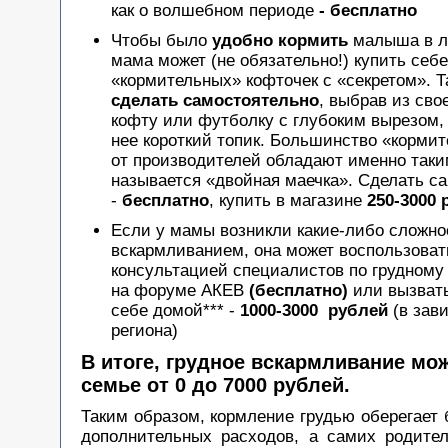
как о волшебном периоде
- бесплатно
Чтобы было
удобно кормить
малыша в л
мама может (не обязательно!) купить себе
«кормительных» кофточек с «секретом». Т
сделать самостоятельно
, выбрав из сво
кофту или футболку с глубоким вырезом,
нее короткий топик. Большинство «корми
от производителей обладают именно таки
называется «двойная маечка». Сделать с
-
бесплатно
, купить в магазине
250-3000 
Если у мамы возникли какие-либо сложно
вскармливанием, она может воспользоват
консультацией специалистов по грудном
на форуме АКЕВ
(бесплатно)
или вызвать
себе домой*** -
1000-3000 рублей
(в зав
региона)
В итоге,
грудное вскармливание мож
семье от 0 до 7000 рублей.
Таким образом, кормление грудью оберегает
дополнительных расходов, а самих родите