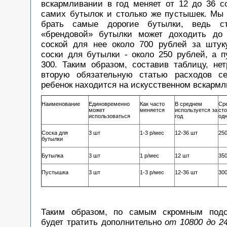
вскармливании в год меняет от 12 до 36 со
самих бутылок и столько же пустышек. Мы 
брать самые дорогие бутылки, ведь с
«брендовой» бутылки может доходить до 
соской для нее около 700 рублей за штук
соски для бутылки - около 250 рублей, а п
300. Таким образом, составив таблицу, нет
вторую обязательную статью расходов се
ребенок находится на искусственном вскармл
Наименование
Единовременно
Как часто
В среднем
Ср
может
меняется
используется за
ст
использоваться
год
од
Соска для
3 шт
1-3 р/мес
12-36 шт
250
бутылки
Бутылка
3 шт
1 р/мес
12 шт
35
Пустышка
3 шт
1-3 р/мес
12-36 шт
300
Таким образом, по самым скромным подс
будет тратить дополнительно
от 10800 до 2