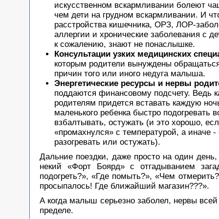
искусственном вскармливании болеют ча
чем дети на грудном вскармливании. И чт
расстройства кишечника, ОРЗ, ЛОР-забол
аллергии и хронические заболевания с де
к сожалению, знают не понаслышке.
Консультации узких медицинских специ
которым родители вынуждены обращаться
причин того или иного недуга малыша.
Энергетические ресурсы и нервы родит
поддаются финансовому подсчету. Ведь 
родителям придется вставать каждую ночь
маленького ребенка быстро подогревать в
взбалтывать, остужать (и это хорошо, есл
«промахнулся» с температурой, а иначе -
разогревать или остужать).
Дальние поездки, даже просто на один день
некий «Форт Боярд» с отгадыванием зага
подогреть?», «Где помыть?», «Чем отмерить?
просыпалось! Где ближайший магазин???».
А когда малыш серьезно заболел, нервы всей
пределе.