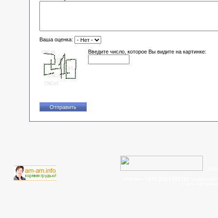
Ваша оценка:
Введите число, которое Вы видите на картинке:
© 200
телефон:
+375 (29) 6702715
, задать во
- cтать партнер