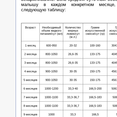
малышу в каждом конкретном месяце
следующую таблицу:
Возраст
Необходимый
Количество
Грамм
Г
объем жидкого
мерных
искусственной
иску
питания/сут (мл)
ложек/сут
смеси/сут (гр)
смеси
(м.л.)
1 месяц
600-950
20-32
100-160
304
2 месяца
800-1050
26,6-35
133-175
404
3 месяца
800-1050
26,6-35
133-175
404
4 месяца
900-1050
30-35
150-175
456
5 месяцев
900-1050
30-35
150-175
456
6 месяцев
1000-1200
33,3-40
166,5-200
506
7 месяцев
1000-1100
33,3-36,7
166,5-183
50
8 месяцев
1000-1100
33,3-36,7
166,5-183
50
9 месяцев
1000
33,3
166,5