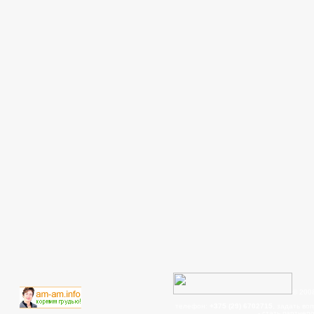
© 200
телефон:
+375 (29) 6702715
, задать во
- cтать партнер