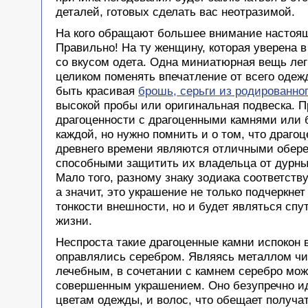
деталей, готовых сделать вас неотразимой.
На кого обращают большее внимание настоя
Правильно! На ту женщину, которая уверена в
со вкусом одета. Одна миниатюрная вещь лег
целиком поменять впечатление от всего одеж
быть красивая
брошь, серьги из родированно
высокой пробы или оригинальная подвеска. П
драгоценности с драгоценными камнями или б
каждой, но нужно помнить и о том, что драго
древнего времени являются отличными обере
способными защитить их владельца от дурны
Мало того, разному знаку зодиака соответству
а значит, это украшение не только подчеркне
тонкости внешности, но и будет являться спу
жизни.
Неспроста такие драгоценные камни испокон 
оправлялись серебром. Являясь металлом ч
лечебным, в сочетании с камнем серебро мож
совершенным украшением. Оно безупречно ид
цветам одежды, и волос, что обещает получа