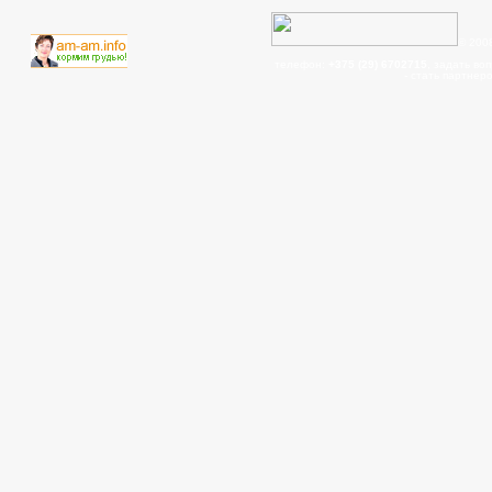
© 200
телефон:
+375 (29) 6702715
, задать во
- cтать партнер