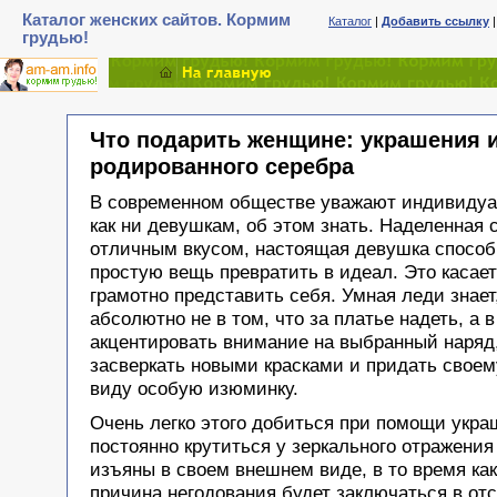
Каталог женских сайтов. Кормим
Каталог
|
Добавить ссылку
грудью!
Что подарить женщине: украшения 
родированного серебра
В современном обществе уважают индивидуал
как ни девушкам, об этом знать. Наделенная 
отличным вкусом, настоящая девушка спосо
простую вещь превратить в идеал. Это касае
грамотно представить себя. Умная леди знает,
абсолютно не в том, что за платье надеть, а в
акцентировать внимание на выбранный наряд,
засверкать новыми красками и придать свое
виду особую изюминку.
Очень легко этого добиться при помощи укр
постоянно крутиться у зеркального отражени
изъяны в своем внешнем виде, в то время ка
причина негодования будет заключаться в от