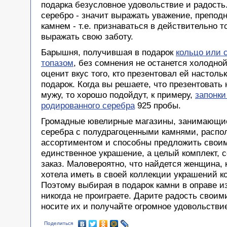
подарка безусловное удовольствие и радость
серебро - значит выражать уважение, препод
камнем - т.е. признаваться в действительно т
выражать свою заботу.
Барышня, получившая в подарок
кольцо или 
топазом
, без сомнения не останется холодно
оценит вкус того, кто презентовал ей настол
подарок. Когда вы решаете, что презентовать 
мужу, то хорошо подойдут, к примеру,
запонки
родированного серебра
925 пробы.
Громадные ювелирные магазины, занимающи
серебра с полудрагоценными камнями, распо
ассортиментом и способны предложить своим
единственное украшение, а целый комплект, 
заказ. Маловероятно, что найдется женщина, 
хотела иметь в своей коллекции украшений к
Поэтому выбирая в подарок камни в оправе и
никогда не проиграете. Дарите радость своим
носите их и получайте огромное удовольстви
Поделиться