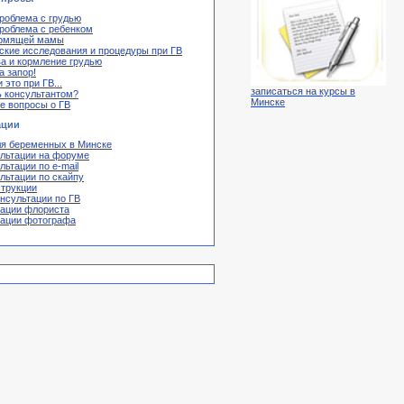
роблема с грудью
роблема с ребенком
рмящей мамы
ские исследования и процедуры при ГВ
а и кормление грудью
а запор!
 это при ГВ...
записаться на курсы в
ь консультантом?
Минске
гие вопросы о ГВ
ации
ля беременных в Минске
ультации на форуме
льтации по e-mail
льтации по скайпу
струкции
нсультации по ГВ
тации флориста
тации фотографа