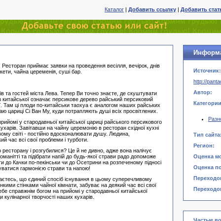
Каталог
|
Добавить ссылку
|
Добавить ста
Информ
! Ресторан приймає заявки на проведення весілля, вечірок, днів
Источник:
кети, чайна цеременія, суші бар.
http://pant
Автор:
в та гостей міста Лева. Тепер Ви точно знаєте, де скуштувати
і з китайської означає персикове дерево райський персиковий
Категории
ї. Там ці плоди по-китайськи таохуа є аналогом наших райських
аю цариці Сі Ван Му, куди потрапляють душі всіх просвітлених.
Разн
прийомі у стародавньої китайської цариці райського персикового
ухарів. Завітавши на чайну церемонію в ресторан східної кухні
ому світі - постійно вдосконалювати душу. Людина,
Тип сайта
ий час всі свої проблеми і турботи.
Регион:
о ресторану і розгубилися? Це й не дивно, адже вона налічує
номанітті та підібрати напій до будь-якої страви радо допоможе
Оценка м
и до Качки по-пекінськи чи до Осетрини на розпеченому підносі
Оценка п
уватися гармонією страви та напою!
Переходов
знаєтесь, що єдиний спосіб існування в цьому суперечливому
онкими стінками чайної кімнати, забуває на деякий час всі свої
Переходов
себе справжнім богом на прийомі у стародавньої китайської
 кулінарної творчості наших кухарів.
Частые в