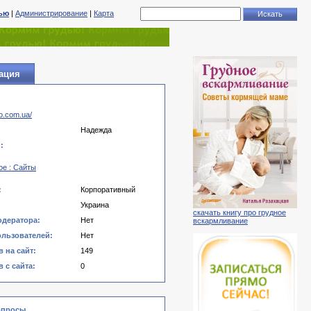
тью
|
Администрирование
|
Карта
ация
ao.com.ua/
Надежда
:
ое : Сайты
:
Корпоративный
Украина
скачать книгу про грудное
одератора:
Нет
вскармливание
ользователей:
Нет
 на сайт:
149
 с сайта:
0
опросы