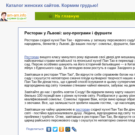
Каталог женских сайтов. Кормим грудью!
Ресторан у Львові: шоу-програми і фуршети
Ресторан східної кухні Пан Тао - відпочинь у затишку персикового саду
народжень, бенкетів у Львові. До ваших послуг: сомельє, фуршети, бан
Ресторан
вищого класу минулого року відчинив свої двері для мешканці
найсмачніші страви китайської та японської кухні! Пан Тао в переклад
сад. Персик особливо шанують на його історичній батьківщині — в Кита
яблук з Еденського саду. За легендою вони ростуть в садах Західного р
Завітавши в ресторан "Пан Тао", Ви відчуєте себе справжнім богом на 
саду і скуштуєте неповторно смачні плоди кулінарної творчості наших к
Пан Тао Ви дізнаєтесь, що єдиний спосіб існування в цьому суперечлив
відгороджена від світу тонкими стінками чайної кімнати, забуває на деяк
Завітайте до нас і зробіть ковток Сходу! Ви відкрили винну карту нашог
близько 100 позицій вин з різних куточків світу. Розібратися у цьому різ
кваліфікований сомельє. Сомельє підкаже Вам, котре вино краще обрат
з овочами. Все, що залишається зробити нашим гостям, - це насолодж
Завітавши на чайну церемонію в
ресторан
східної кухні Пан Тао Ви ді
світі - постійно вдосконалювати душу. Людина, відгороджена від світу т
проблеми і турботи. Отже, завітавши в ресторан Пан Тао, Ви відчуєте 
цариці райського персикового саду і скуштуєте неповторно смачні плоди
Поделиться