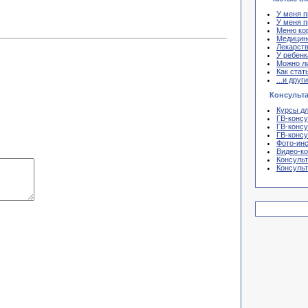
У меня п
У меня п
Меню ко
Медицин
Лекарств
У ребенк
Можно ли
Как стат
...и дру
Консульт
Курсы д
ГВ-конс
ГВ-консу
ГВ-консу
Фото-ин
Видео-ко
Консуль
Консуль