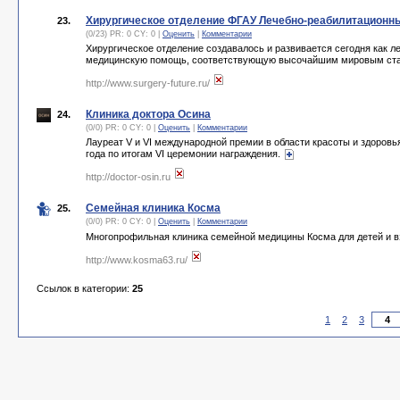
Хирургическое отделение ФГАУ Лечебно-реабилитационн
23.
(0/23) PR: 0 CY: 0 |
Оценить
|
Комментарии
Хирургическое отделение создавалось и развивается сегодня как
медицинскую помощь, соответствующую высочайшим мировым ст
http://www.surgery-future.ru/
Клиника доктора Осина
24.
(0/0) PR: 0 CY: 0 |
Оценить
|
Комментарии
Лауреат V и VI международной премии в области красоты и здоровья
года по итогам VI церемонии награждения.
http://doctor-osin.ru
Семейная клиника Косма
25.
(0/0) PR: 0 CY: 0 |
Оценить
|
Комментарии
Многопрофильная клиника семейной медицины Косма для детей и 
http://www.kosma63.ru/
Ссылок в категории:
25
1
2
3