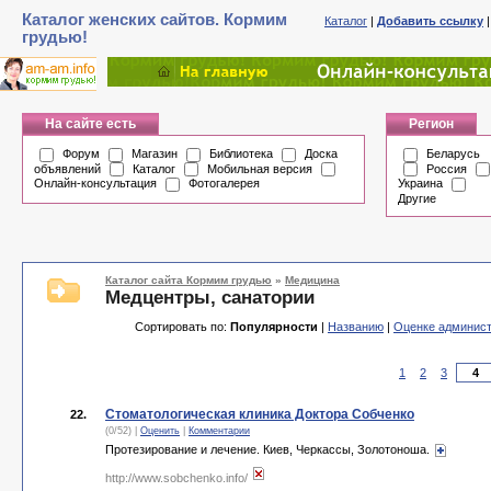
Каталог женских сайтов. Кормим
Каталог
|
Добавить ссылку
грудью!
На сайте есть
Регион
Форум
Магазин
Библиотека
Доска
Беларусь
объявлений
Каталог
Мобильная версия
Россия
Онлайн-консультация
Фотогалерея
Украина
Другие
Каталог сайта Кормим грудью
»
Медицина
Медцентры, санатории
Сортировать по:
Популярности
|
Названию
|
Оценке админис
1
2
3
Стоматологическая клиника Доктора Собченко
22.
(0/52) |
Оценить
|
Комментарии
Протезирование и лечение. Киев, Черкассы, Золотоноша.
http://www.sobchenko.info/