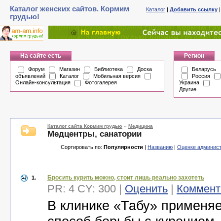
Каталог женских сайтов. Кормим
Каталог
|
Добавить ссылку
грудью!
На сайте есть
Регион
Форум
Магазин
Библиотека
Доска
Беларусь
объявлений
Каталог
Мобильная версия
Россия
Онлайн-консультация
Фотогалерея
Украина
Другие
Каталог сайта Кормим грудью
»
Медицина
Медцентры, санатории
Сортировать по:
Популярности
|
Названию
|
Оценке админис
Бросить курить можно, стоит лишь реально захотеть
1.
PR: 4 CY: 300 |
Оценить
|
Коммент
В клинике «Табу» применя