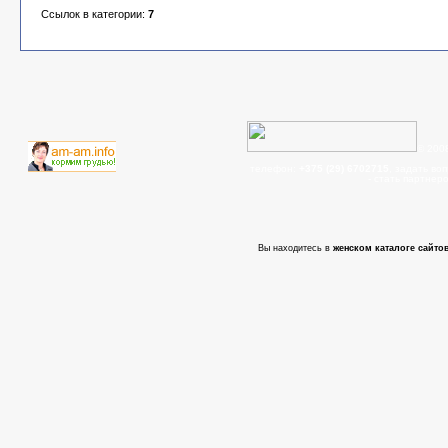
Ссылок в категории:
7
© 200
телефон:
+375 (29) 6702715
, задать во
- cтать партнер
Вы находитесь в
женском каталоге сайтов