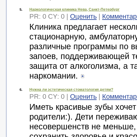
Наркологическая клиника Нева, Санкт-Петербург
5.
PR: 0 CY: 0 |
Оценить
|
Комментар
Клиника предлагает нескол
стационарную, амбулаторну
различные программы по в
запоев, поддерживающей т
защита от алкоголизма, а 
наркомании.
Нужна ли эстетическая стоматология детям?
6.
PR: 0 CY: 0 |
Оценить
|
Комментар
Иметь красивые зубы хочет
родители:). Дети пережива
несовершенств не меньше,
сохранить здоровье и крас