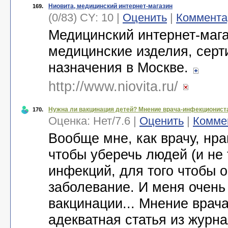
Ниовита, медицинский интернет-магазин
169.
(0/83) CY: 10 |
Оценить
|
Коммента
Медицинский интернет-мага
медицинские изделия, сер
назначения в Москве.
http://www.niovita.ru/
Нужна ли вакцинация детей? Мнение врача-инфекционист
170.
Оценка:
Нет
/
7.6
|
Оценить
|
Комме
Вообще мне, как врачу, нра
чтобы уберечь людей (и не
инфекций, для того чтобы о
заболевание. И меня очень
вакцинации... Мнение врач
адекватная статья из журн