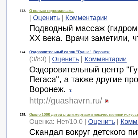
О пользе гидромассажа
173.
|
Оценить
|
Комментарии
Подводный массаж (гидрома
ХХ века. Врачи заметили, чт
Оздоровительный салон "Гуаша", Воронеж
174.
(0/83) |
Оценить
|
Комментарии
Оздоровительный центр "Гу
Пегаса", а также другие пр
Воронеж.
http://guashavrn.ru/
Около 1000 детей стали жертвами некачественной искусс
175.
Оценка:
Нет
/
10.0
|
Оценить
|
Комм
Скандал вокруг детского п