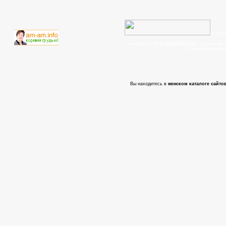
© 200
телефон:
+375 (29) 6702715
, задать во
- cтать партнер
Вы находитесь в
женском каталоге сайтов