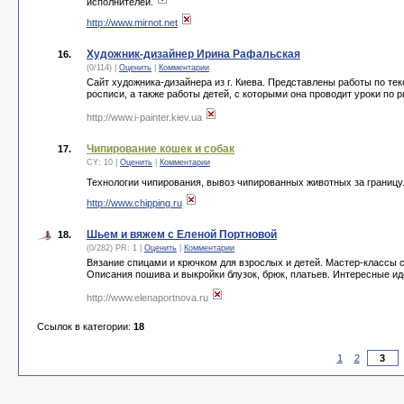
исполнителей.
http://www.mirnot.net
Художник-дизайнер Ирина Рафальская
16.
(0/114) |
Оценить
|
Комментарии
Сайт художника-дизайнера из г. Киева. Представлены работы по т
росписи, а также работы детей, с которыми она проводит уроки по 
http://www.i-painter.kiev.ua
Чипирование кошек и собак
17.
CY: 10 |
Оценить
|
Комментарии
Технологии чипирования, вывоз чипированных животных за границу
http://www.chipping.ru
Шьем и вяжем с Еленой Портновой
18.
(0/282) PR: 1 |
Оценить
|
Комментарии
Вязание спицами и крючком для взрослых и детей. Мастер-классы 
Описания пошива и выкройки блузок, брюк, платьев. Интересные ид
http://www.elenaportnova.ru
Ссылок в категории:
18
1
2