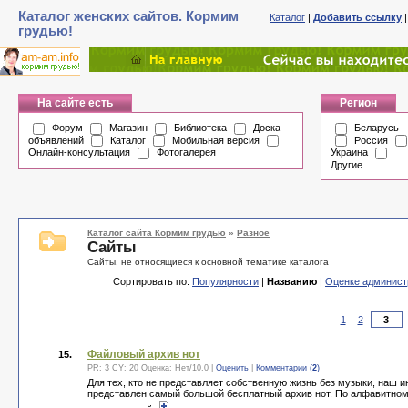
Каталог женских сайтов. Кормим
Каталог
|
Добавить ссылку
грудью!
На сайте есть
Регион
Форум
Магазин
Библиотека
Доска
Беларусь
объявлений
Каталог
Мобильная версия
Россия
Онлайн-консультация
Фотогалерея
Украина
Другие
Каталог сайта Кормим грудью
»
Разное
Сайты
Сайты, не относящиеся к основной тематике каталога
Сортировать по:
Популярности
|
Названию
|
Оценке админист
1
2
Файловый архив нот
15.
PR: 3 CY: 20 Оценка:
Нет
/
10.0
|
Оценить
|
Комментарии (
2
)
Для тех, кто не представляет собственную жизнь без музыки, наш ин
представлен самый большой бесплатный архив нот. По алфавитно