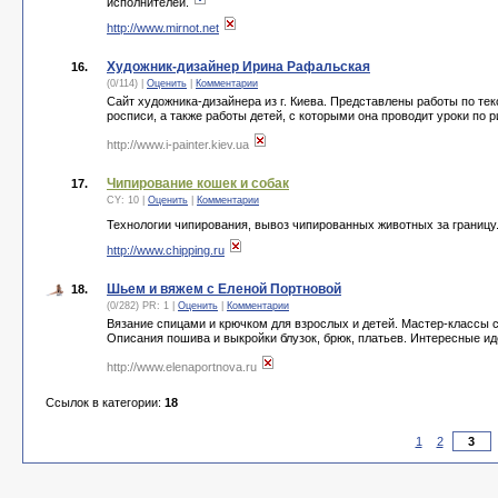
исполнителей.
http://www.mirnot.net
Художник-дизайнер Ирина Рафальская
16.
(0/114) |
Оценить
|
Комментарии
Сайт художника-дизайнера из г. Киева. Представлены работы по т
росписи, а также работы детей, с которыми она проводит уроки по 
http://www.i-painter.kiev.ua
Чипирование кошек и собак
17.
CY: 10 |
Оценить
|
Комментарии
Технологии чипирования, вывоз чипированных животных за границу
http://www.chipping.ru
Шьем и вяжем с Еленой Портновой
18.
(0/282) PR: 1 |
Оценить
|
Комментарии
Вязание спицами и крючком для взрослых и детей. Мастер-классы 
Описания пошива и выкройки блузок, брюк, платьев. Интересные ид
http://www.elenaportnova.ru
Ссылок в категории:
18
1
2