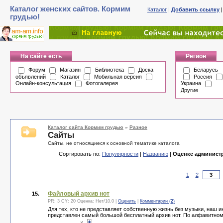
Каталог женских сайтов. Кормим
Каталог
|
Добавить ссылку
грудью!
На сайте есть
Регион
Форум
Магазин
Библиотека
Доска
Беларусь
объявлений
Каталог
Мобильная версия
Россия
Онлайн-консультация
Фотогалерея
Украина
Другие
Каталог сайта Кормим грудью
»
Разное
Сайты
Сайты, не относящиеся к основной тематике каталога
Сортировать по:
Популярности
|
Названию
|
Оценке админист
1
2
Файловый архив нот
15.
PR: 3 CY: 20 Оценка:
Нет
/
10.0
|
Оценить
|
Комментарии (
2
)
Для тех, кто не представляет собственную жизнь без музыки, наш ин
представлен самый большой бесплатный архив нот. По алфавитно