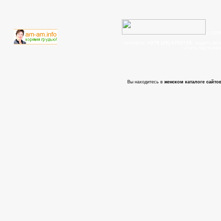
© 200
телефон:
+375 (29) 6702715
, задать во
- cтать партнер
Вы находитесь в
женском каталоге сайтов