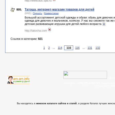
http://www.duc.spb.ru
Татоша, интернет-магазин товаров для детей
805.
(0/62) |
Оценить
|
Комментарии
Большой ассортимент детской одежды и обуви: обувь для девочек и
одежда для девочек и мальчиков, коляски. У нас вы сможете так же
детские развивающие игрушки для детей любого возраста
http://tatosha.com
Ссылок в категории:
921
1
2
...
114
116
...
131
132
© 200
телефон:
+375 (29) 6702715
, задать во
- cтать партнер
Вы находитесь в
женском каталоге сайтов и статей
, в разделе Каталог лучших женски