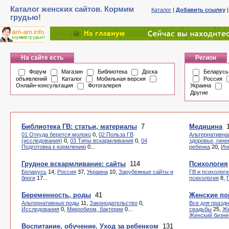
Каталог женских сайтов. Кормим
Каталог
|
Добавить ссылку
грудью!
На сайте есть
Регион
Форум
Магазин
Библиотека
Доска
Беларусь
объявлений
Каталог
Мобильная версия
Россия
Онлайн-консультация
Фотогалерея
Украина
Другие
Библиотека ГВ: статьи, материалы
7
Медицина
1
01 Откуда берется молоко
0,
02 Польза ГВ
Альтернативна
(исследования)
0,
03 Типы вскармливания
0,
04
здоровье, гине
Подготовка к кормлению
0...
ребенка
20,
Ин
Грудное вскармливание: сайты
114
Психология
Беларусь
14,
Россия
37,
Украина
10,
Зарубежные сайты и
ГВ и психологи
блоги
17...
психология
8,
Беременность, роды
41
Женские по
Альтернативные роды
11,
Законодательство
0,
Все для празд
Исследования
0,
Микробиом, бактерии
0...
свадьбы
25,
Же
Женский бизне
Воспитание, обучение. Уход за ребенком
131