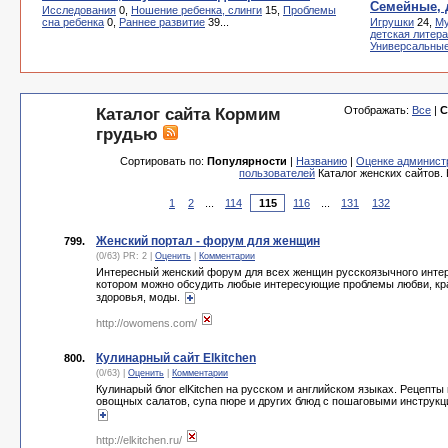
Семейные, 
Исследования
0,
Ношение ребенка, слинги
15,
Проблемы
сна ребенка
0,
Раннее развитие
39...
Игрушки
24,
Му
детская литер
Универсальны
Отображать:
Все
|
С
Каталог сайта Кормим
грудью
Сортировать по:
Популярности
|
Названию
|
Оценке админист
пользователей
Каталог женских сайтов.
1
2
...
114
116
...
131
132
Женский портал - форум для женщин
799.
(0/63) PR: 2 |
Оценить
|
Комментарии
Интересный женский форум для всех женщин русскоязычного интер
котором можно обсудить любые интересующие проблемы любви, кр
здоровья, моды.
http://owomens.com/
Кулинарный сайт Elkitchen
800.
(0/63) |
Оценить
|
Комментарии
Кулинарый блог elKitchen на русском и английском языках. Рецепты
овощных салатов, супа пюре и других блюд с пошаговыми инструкц
http://elkitchen.ru/