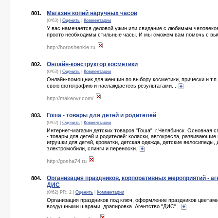
Магазин копий наручных часов
801.
(0/63) |
Оценить
|
Комментарии
У вас намечается деловой ужин или свидание с любимым человек
просто необходимы стильные часы. И мы сможем вам помочь с вы
http://horoshenkie.ru
Онлайн-конструктор косметики
802.
(0/63) |
Оценить
|
Комментарии
Онлайн-помощник для женщин по выбору косметики, прически и т.п
свою фотографию и наслаждаетесь результатами...
http://makeovr.com/
Гоша - товары для детей и родителей
803.
(0/62) |
Оценить
|
Комментарии
Интернет-магазин детских товаров "Гоша", г.Челябинск. Основная 
- товары для детей и родителей: коляски, автокресла, развивающие 
игрушки для детей, кроватки, детская одежда, детские велосипеды, 
электромобили, слинги и переноски.
http://gosha74.ru
Организация праздников, корпоративных мероприятий - аг
804.
ДИС
(0/62) PR: 2 |
Оценить
|
Комментарии
Организация праздников под ключ, оформление праздников цветами
воздушными шарами, драпировка. Агентство "ДИС" .