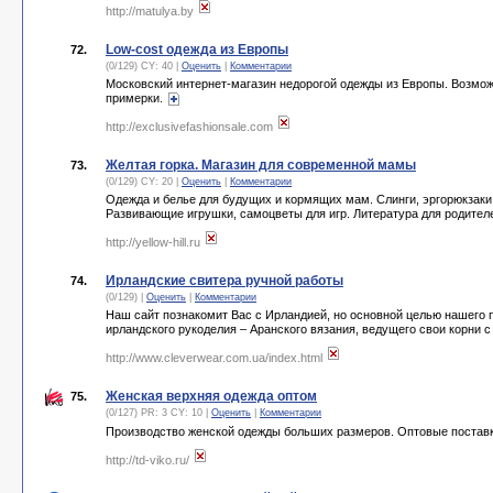
http://matulya.by
Low-cost одежда из Европы
72.
(0/129) CY: 40 |
Оценить
|
Комментарии
Московский интернет-магазин недорогой одежды из Европы. Возмож
примерки.
http://exclusivefashionsale.com
Желтая горка. Магазин для современной мамы
73.
(0/129) CY: 20 |
Оценить
|
Комментарии
Одежда и белье для будущих и кормящих мам. Слинги, эргорюкзаки
Развивающие игрушки, самоцветы для игр. Литература для родител
http://yellow-hill.ru
Ирландские свитера ручной работы
74.
(0/129) |
Оценить
|
Комментарии
Наш сайт познакомит Вас с Ирландией, но основной целью нашего 
ирландского рукоделия – Аранского вязания, ведущего свои корни с
http://www.cleverwear.com.ua/index.html
Женская верхняя одежда оптом
75.
(0/127) PR: 3 CY: 10 |
Оценить
|
Комментарии
Производство женской одежды больших размеров. Оптовые поставк
http://td-viko.ru/