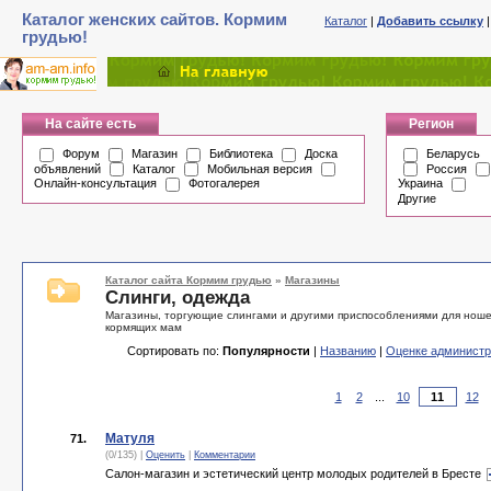
Каталог женских сайтов. Кормим
Каталог
|
Добавить ссылку
грудью!
На сайте есть
Регион
Форум
Магазин
Библиотека
Доска
Беларусь
объявлений
Каталог
Мобильная версия
Россия
Онлайн-консультация
Фотогалерея
Украина
Другие
Каталог сайта Кормим грудью
»
Магазины
Слинги, одежда
Магазины, торгующие слингами и другими приспособлениями для ноше
кормящих мам
Сортировать по:
Популярности
|
Названию
|
Оценке администр
1
2
...
10
12
Матуля
71.
(0/135) |
Оценить
|
Комментарии
Салон-магазин и эстетический центр молодых родителей в Бресте