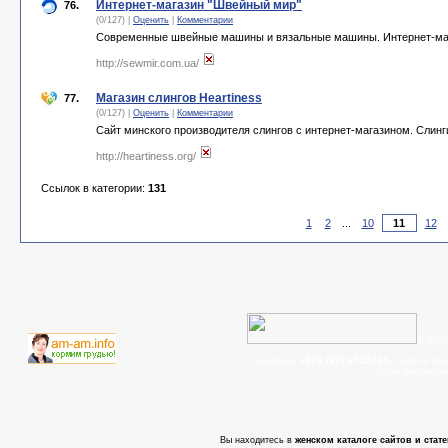
Интернет-магазин "Швейный мир"
76.
(0/127) |
Оценить
|
Комментарии
Современные швейные машины и вязальные машины. Интернет-мага
http://sewmir.com.ua/
Магазин слингов Heartiness
77.
(0/127) |
Оценить
|
Комментарии
Сайт минского производителя слингов с интернет-магазином. Слинг
http://heartiness.org/
Ссылок в категории:
131
1
2
...
10
12
© 200
телефон:
+375 (29) 6702715
, задать во
- cтать партнер
Вы находитесь в
женском каталоге сайтов и стате