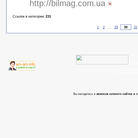
http://bilmag.com.ua
Ссылок в категории:
231
1
2
...
29
31
© 200
телефон:
+375 (29) 6702715
, задать во
- cтать партнер
Вы находитесь в
женском каталоге сайтов и с