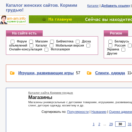
Каталог женских сайтов. Кормим
Каталог
|
Добавить ссылку
грудью!
На сайте есть
Регион
Форум
Магазин
Библиотека
Доска
Беларусь
объявлений
Каталог
Мобильная версия
Россия
Онлайн-консультация
Фотогалерея
Украина
Другие
Игрушки, развивающие игры
57
Слинги, одежда
11
Каталог сайта Кормим грудью
Магазины
Магазины универсальные с детскими товарами, игрушками, развивающи
слинг, детскую одежду, косметику и др.
Сортировать по:
Популярности
|
Названию
|
Оценке админи
1
2
...
29
31