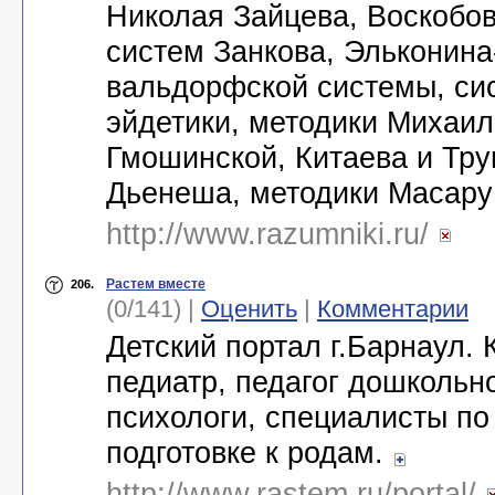
Николая Зайцева, Воскобо
систем Занкова, Эльконин
вальдорфской системы, си
эйдетики, методики Михаи
Гмошинской, Китаева и Тру
Дьенеша, методики Масару
http://www.razumniki.ru/
Растем вместе
206.
(0/141) |
Оценить
|
Комментарии
Детский портал г.Барнаул. 
педиатр, педагог дошкольн
психологи, специалисты по
подготовке к родам.
http://www.rastem.ru/portal/