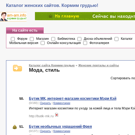
Каталог женских сайтов. Кормим грудью!
На сайте есть
Форум
Магазин
Библиотека
Доска объявлений
Каталог
Мобильная версия
Онлайн-консультация
Фотогалерея
Каталог сайта Кормим грудью
»
Женские порталы и сайты
Мода, стиль
Сортировать п
Бутик МК, интернет-магазин косметики Мэри Кэй
50.
(0/160) |
Оценить
|
Комментарии
Интернет магазин косметики по уходу за кожей лица и тела Мэри Кэ
http://butik-mk.ru
Бутик необычных украшений Фрея
51.
(0/137) |
Оценить
|
Комментарии