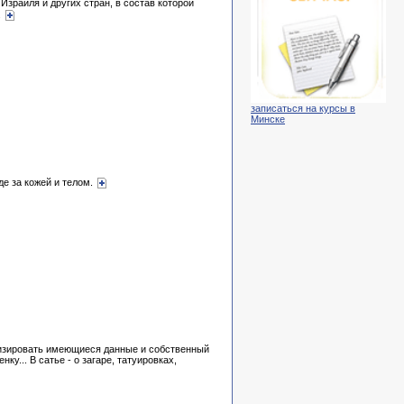
Израиля и других стран, в состав которой
.
записаться на курсы в
Минске
де за кожей и телом.
тизировать имеющиеся данные и собственный
у... В сатье - о загаре, татуировках,