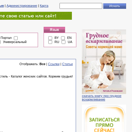
тью
|
Администрирование
|
Карта
Язык
Портал
BY
EN
Универсальный
RU
UA
Отображать:
Все
|
Ссылки
|
Статьи
стиль - Каталог женских сайтов. Кормим грудью!
скачать книгу про грудное
вскармливание