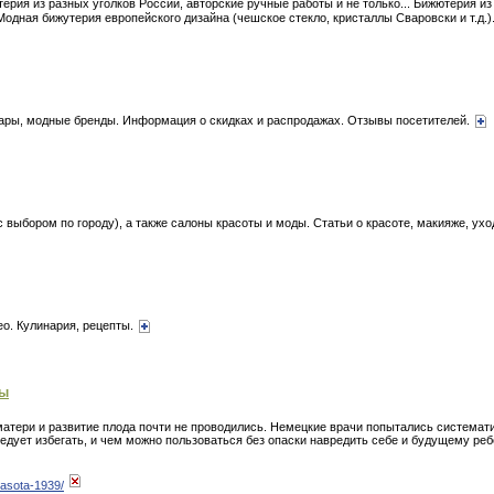
ия из разных уголков России, авторские ручные работы и не только... Бижютерия из 
Модная бижутерия европейского дизайна (чешское стекло, кристаллы Сваровски и т.д.)
уары, модные бренды. Информация о скидках и распродажах. Отзывы посетителей.
 выбором по городу), а также салоны красоты и моды. Статьи о красоте, макияже, ухо
о. Кулинария, рецепты.
мы
матери и развитие плода почти не проводились. Немецкие врачи попытались система
едует избегать, и чем можно пользоваться без опаски навредить себе и будущему ребенк
rasota-1939/