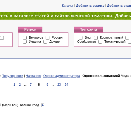
Каталог
|
Добавить ссылку
|
Добавить ста
Регион
Тип сайта
Беларусь
Россия
Блог
Корпоративный
Украина
Другие
Сообщество
Тематический
о:
Популярности
|
Названию
|
Оценке администратора
|
Оценке пользователей
Мода, 
1
2
...
7
9
...
23
24
й (Мери Кей), Калининград.