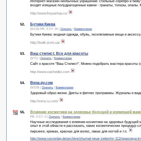
Интернет-магазин необычных украшений: стильные серебро и бижутер
входят изящные полудрагоценные камни - гранаты, топазы, опалы. 
http://www.freyashop.ru/
Бутики Киева
52.
(0/133) PR: 3 CY: 20 |
Оценить
|
Комментарии
Бутики Киева: модная одежда, обувь, эксклюзивные вещи и аксесс
http://butik.izum.ua/
Ваш стилист. Все для красоты
53.
(0/71) |
Оценить
|
Комментарии
Сайт о красоте "Ваш Стилист". Можно подобрать мастера красоты (с
http://www.vashstilist.com
Вера.ру.сом
54.
(0/219) |
Оценить
|
Комментарии
Здоровый образ жизни. Диеты и фитнес программы. Журналы и виде
http://vera.ru.com/
Влияние косметики на здоровье будущей и кормящей ма
55.
PR: 0 CY: 0 |
Оценить
|
Комментарии
Научные исследования о влиянии косметики на здоровье будущей 
опыт в этой области и рассказать, каких косметических процедур сл
пирсинге, кремах, красках для волос, лаках для ногтей и т.п.
http://www.rusverlag.de/archive/zhurnal-neue-zeiten/nr-112/opasnaya-k