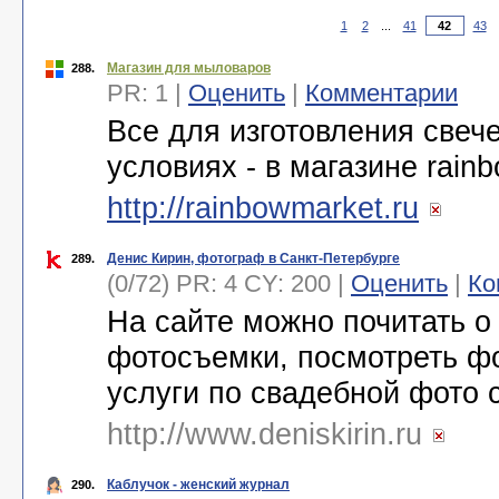
1
2
...
41
43
Магазин для мыловаров
288.
PR: 1 |
Оценить
|
Комментарии
Все для изготовления свеч
условиях - в магазине rain
http://rainbowmarket.ru
Денис Кирин, фотограф в Санкт-Петербурге
289.
(0/72) PR: 4 CY: 200 |
Оценить
|
Ко
На сайте можно почитать о
фотосъемки, посмотреть фо
услуги по свадебной фото 
http://www.deniskirin.ru
Каблучок - женский журнал
290.