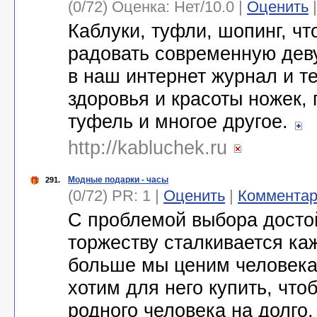
(0/72) Оценка:
Нет
/
10.0
|
Оценить
Каблуки, туфли, шопинг, чт
радовать современную дев
в наш интернет журнал и т
здоровья и красоты ножек,
туфель и многое другое.
http://kabluchek.ru
Модные подарки - часы
291.
(0/72) PR: 1 |
Оценить
|
Коммента
С проблемой выбора достой
торжеству сталкивается ка
больше мы ценим человека
хотим для него купить, что
родного человека на долго