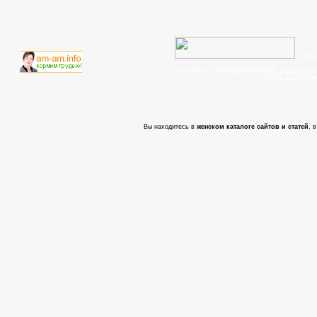
© 200
телефон:
+375 (29) 6702715
, задать во
- cтать партнер
Вы находитесь в
женском каталоге сайтов и статей
, 