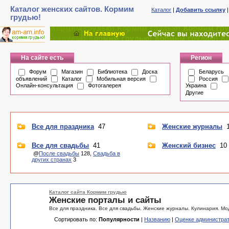
Каталог женских сайтов. Кормим
Каталог
|
Добавить ссылку
грудью!
На сайте есть
Регион
Форум
Магазин
Библиотека
Доска
Беларусь
объявлений
Каталог
Мобильная версия
Россия
Онлайн-консультация
Фотогалерея
Украина
Другие
Все для праздника
47
Женские журналы
1
Все для свадьбы
41
Женский бизнес
10
@
После свадьбы
128,
Свадьба в
других странах
3
Каталог сайта Кормим грудью
Женские порталы и сайты
Все для праздника. Все для свадьбы. Женские журналы. Кулинария. Мод
Сортировать по:
Популярности
|
Названию
|
Оценке администра