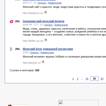
(0/47) CY: 10 |
Оценить
|
Комментарии
Женский сайт о красоте, моде, индустрии красоты и тенденциях сез
http://kladesss.ru/
Запорожский женский форум
293.
(0/46) PR: 2 CY: 10 |
Оценить
|
Комментарии
Мода, стиль, здоровье, красота, увлечения и работу, отношения 
жизни каждой женщины – создание семьи, рождение ребенка и его 
городе Запорожье, о его жителях, событиях и новостях и многое др
http://ladies.zp.ua/
Женский блог домашней косметики
294.
(0/45) |
Оценить
|
Комментарии
Женский интернет журнал JulStyle.ru посвящен домашним рецептам
http://julstyle.ru/
Ссылок в категории:
320
1
2
...
41
43