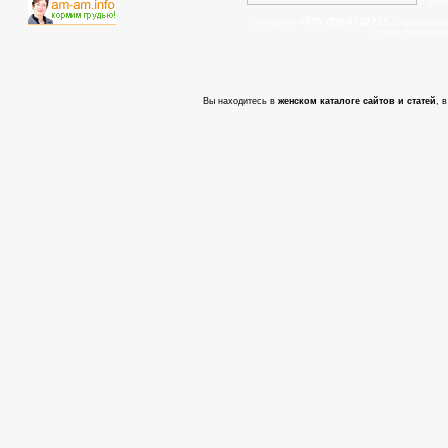
© 200
телефон:
+375 (29) 6702715
, задать во
- cтать партнер
Вы находитесь в
женском каталоге сайтов и статей
, 