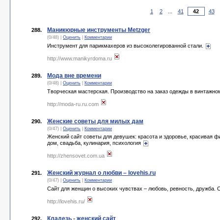
1
2
...
41
43
Маникюрные инструменты Metzger
288.
(0/48) |
Оценить
|
Комментарии
Инструмент для парикмахеров из высоколегированной стали.
http://www.manikyrdoma.ru
Мода вне времени
289.
(0/48) |
Оценить
|
Комментарии
Творческая мастерская. Производство на заказ одежды в винтажном
http://moda-ru.ru.com
Женские советы для милых дам
290.
(0/47) |
Оценить
|
Комментарии
Женский сайт советы для девушек: красота и здоровье, красивая фи
дом, свадьба, кулинария, психология
http://zhensovet.com.ua
Женский журнал о любви – lovehis.ru
291.
(0/47) |
Оценить
|
Комментарии
Сайт для женщин о высоких чувствах – любовь, ревность, дружба.
http://lovehis.ru/
Кладезь - женский сайт
292.