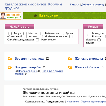
Каталог женских сайтов. Кормим
Каталог
|
Добавить ссылку
грудью!
На сайте есть
Регион
Форум
Магазин
Библиотека
Доска
Беларусь
объявлений
Каталог
Мобильная версия
Россия
Онлайн-консультация
Фотогалерея
Украина
Другие
Все для праздника
32
Женские журналы
1
Все для свадьбы
25
Женский бизнес
6
@
После свадьбы
41,
Свадьба в других
странах
0
Каталог сайта Кормим грудью
Женские порталы и сайты
Все для праздника. Все для свадьбы. Женские журналы. Кулинария. Мод
Сортировать по:
Популярности
|
Названию
|
Оценке администра