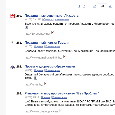
1
2
...
37
39
Праздничные рецепты от Лизаветы
260.
(0/167) CY: 110 |
Оценить
|
Комментарии
Вкусные кулинарные рецепты от подруги Лизаветы. Много рецептов 
http://10receptov.net
Праздничный портал Гомеля
261.
(0/103) |
Оценить
|
Комментарии
Свадьба, досуг, fashioon, выпускной, день рождения - основные ра
http://www.gomel-prazdnik.by/
Проект о здоровом образе жизни
262.
(0/639) |
Оценить
|
Комментарии
Открытый беларуский онлайн-проект по созданию единого сообщес
жизни.
http://tonus.by/
Різноманітні шоу програми свято "Без Проблем"
263.
(0/207) PR: 1 |
Оценить
|
Комментарии
Щоб Ваше свято було екстра клас,наші ШОУ ПРОГРАМИ для ВАС! Іспа
Східне шоу, Египет,Українська забава. Всі програми театральні,з з
http://www.svyatobp.lviv.ua