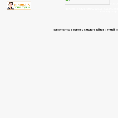
© 200
телефон:
+375 (29) 6702715
, задать во
- cтать партнер
Вы находитесь в
женском каталоге сайтов и статей
, 