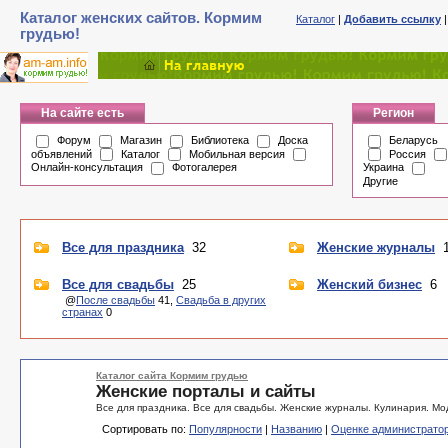
Каталог женских сайтов. Кормим
Каталог
|
Добавить ссылку
грудью!
На сайте есть
Регион
Форум
Магазин
Библиотека
Доска
Беларусь
объявлений
Каталог
Мобильная версия
Россия
Онлайн-консультация
Фотогалерея
Украина
Другие
Все для праздника
32
Женские журналы
1
Все для свадьбы
25
Женский бизнес
6
@
После свадьбы
41,
Свадьба в других
странах
0
Каталог сайта Кормим грудью
Женские порталы и сайты
Все для праздника. Все для свадьбы. Женские журналы. Кулинария. Мод
Сортировать по:
Популярности
|
Названию
|
Оценке администрато