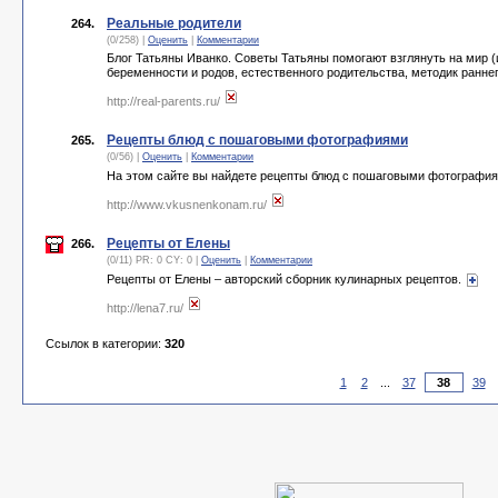
Реальные родители
264.
(0/258) |
Оценить
|
Комментарии
Блог Татьяны Иванко. Советы Татьяны помогают взглянуть на мир (и
беременности и родов, естественного родительства, методик раннег
http://real-parents.ru/
Рецепты блюд с пошаговыми фотографиями
265.
(0/56) |
Оценить
|
Комментарии
На этом сайте вы найдете рецепты блюд с пошаговыми фотографи
http://www.vkusnenkonam.ru/
Рецепты от Елены
266.
(0/11) PR: 0 CY: 0 |
Оценить
|
Комментарии
Рецепты от Елены – авторский сборник кулинарных рецептов.
http://lena7.ru/
Ссылок в категории:
320
1
2
...
37
39