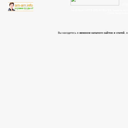
© 200
телефон:
+375 (29) 6702715
, задать во
- cтать партнер
Вы находитесь в
женском каталоге сайтов и статей
, 