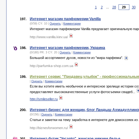
1
2
...
28
30
Интернет магазин парфюмерии Vanilla
197.
(0/59) CY: 10 |
Оценить
|
Комментарии
Интернет магазин парфюмерии Vanilla предлагает оригинальную па
http://www.vanilla.kiev.ua/
Интернет магазин парфюмерии, Украина
198.
(0/180) PR: 3 CY: 20 |
Оценить
|
Комментарии
Большой ассортимент духов, новости из "мира парфюма".
http://parfumka-shop.com.ua
Интернет сервис "Продавец улыбок" - профессиональны
199.
|
Оценить
|
Комментарии
Если вы хотите иметь необычное и интересное зрелище истории со
предоставляет высококачественные услуги фотосъемки свадеб...
http://smileseller.ru
Интернет-бизнес для женщин, блог Ландыш Ахмадуллино
200.
(0/156) |
Оценить
|
Комментарии
Статьи и заметки на тему заработка в интернете для домохозяек из
http://biznesforwomen.ru/
Интернет-бутик "Incanto", женское нижнее белье
201.