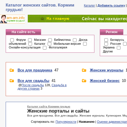
Каталог женских сайтов. Кормим
Каталог
|
Добавить ссылку
грудью!
На сайте есть
Регион
Форум
Магазин
Библиотека
Доска
Беларусь
объявлений
Каталог
Мобильная версия
Россия
Онлайн-консультация
Фотогалерея
Украина
Другие
Все для праздника
47
Женские журналы
1
Все для свадьбы
41
Женский бизнес
10
@
После свадьбы
128,
Свадьба в
других странах
3
Каталог сайта Кормим грудью
Женские порталы и сайты
Все для праздника. Все для свадьбы. Женские журналы. Кулинария. Мод
Сортировать по:
Популярности
|
Названию
|
Оценке администра