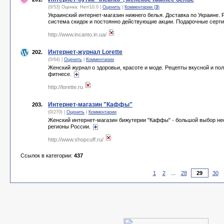
(0/53) Оценка:
Нет
/
10.0
|
Оценить
|
Комментарии (
3
)
Украинский интернет-магазин нижнего белья. Доставка по Украине.
система скидок и постоянно действующие акции. Подарочные серт
http://www.incanto.in.ua/
Интернет-журнал Lorette
202.
(0/64) |
Оценить
|
Комментарии
Женский журнал о здоровьи, красоте и моде. Рецепты вкусной и по
фитнесе.
http://lorette.ru
Интернет-магазин "Каффы"
203.
(0/270) |
Оценить
|
Комментарии
Женский интернет-магазин бижутерии "Каффы" - большой выбор нео
регионы России.
http://www.shopcuff.ru/
Ссылок в категории:
437
1
2
...
28
30