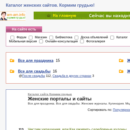
Каталог женских сайтов. Кормим грудью!
На сайте есть
Форум
Магазин
Библиотека
Доска объявлений
Каталог
Мобильная версия
Онлайн-консультация
Фотогалерея
Все для праздника
15
Ж
Все для свадьбы
16
Ж
@
После свадьбы
112,
Свадьба в других странах
3
Каталог сайта Кормим грудью
Женские порталы и сайты
Все для праздника. Все для свадьбы. Женские журналы. Кулинария. Мод
Сортировать по:
Популярно
Чистим украшения, или Как оживить серебряные кулоны
113.