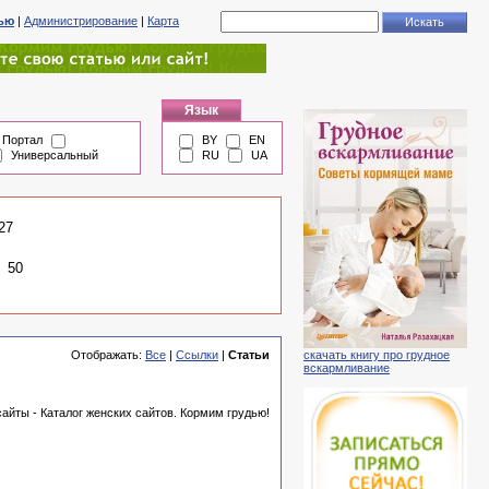
тью
|
Администрирование
|
Карта
Язык
Портал
BY
EN
Универсальный
RU
UA
27
50
Отображать:
Все
|
Ссылки
|
Статьи
скачать книгу про грудное
вскармливание
айты - Каталог женских сайтов. Кормим грудью!