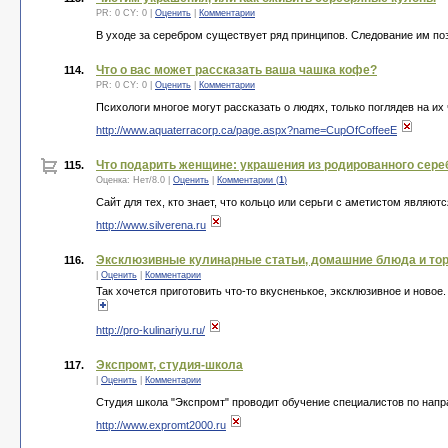
PR: 0 CY: 0 |
Оценить
|
Комментарии
В уходе за серебром существует ряд принципов. Следование им по
Что о вас может рассказать ваша чашка кофе?
114.
PR: 0 CY: 0 |
Оценить
|
Комментарии
Психологи многое могут рассказать о людях, только поглядев на их
http://www.aquaterracorp.ca/page.aspx?name=CupOfCoffeeE
Что подарить женщине: украшения из родированного сере
115.
Оценка:
Нет
/
8.0
|
Оценить
|
Комментарии (
1
)
Сайт для тех, кто знает, что кольцо или серьги с аметистом явля
http://www.silverena.ru
Эксклюзивные кулинарные статьи, домашние блюда и то
116.
|
Оценить
|
Комментарии
Так хочется приготовить что-то вкусненькое, эксклюзивное и ново
http://pro-kulinariyu.ru/
Экспромт, студия-школа
117.
|
Оценить
|
Комментарии
Студия школа "Экспромт" проводит обучение специалистов по напр
http://www.expromt2000.ru