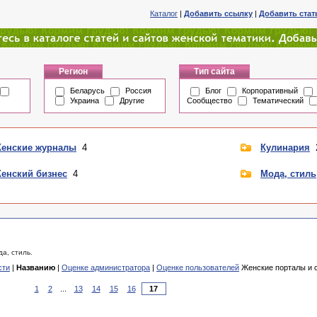
Каталог
|
Добавить ссылку
|
Добавить ста
Регион
Тип сайта
Беларусь
Россия
Блог
Корпоративный
Украина
Другие
Сообщество
Тематический
енские журналы
4
Кулинария
енский бизнес
4
Мода, стиль
а, стиль.
сти
|
Названию
|
Оценке администратора
|
Оценке пользователей
Женские порталы и с
1
2
...
13
14
15
16