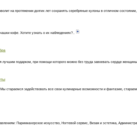
зволит на протяжении долгих лет сохранять серебряные кулоны в отличном состоянии
 чашки кофе. Хотите узнать о их наблюдениях?..
бра
ются лучшим подарком, при помощи которого можно без труда завоевать сердце женщи
рты
е. Мы стараемся задействовать все свои кулинарные возможности и фантазию, стараем
авлениям: Парикмахерское искусство, Ногтевой сервис, Визаж и эстетика, Администр