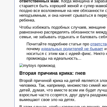
ответственных мам
. Когда женщина и зараба
старается быть хорошей женой и супер мамой
поздно все возложенные на нее обязанности 
неподъемным, и она начнет срываться в перв
ребенка.
Чтобы избежать подобных случаев, женщине
равнозначно распределять обязанности межд
семьи, не забывать отдыхать и баловать себя
Почитайте подробнее статьи про
ответст
почему
идеальных родителей не бывает
и
носиться с этим как с идеей-фикс. Никто 
промокоды на идеальность...
Вторая причина крика: гнев
Второй причиной крика на детей является злос
человека. Так, например, множество семей жи
детей, думая, что вместе всем им будет лучш
взрослые часто ссорятся, друг друга раздраж
вымещают свое зло на детях.
В этом случае, чтобы кардинально решить пр