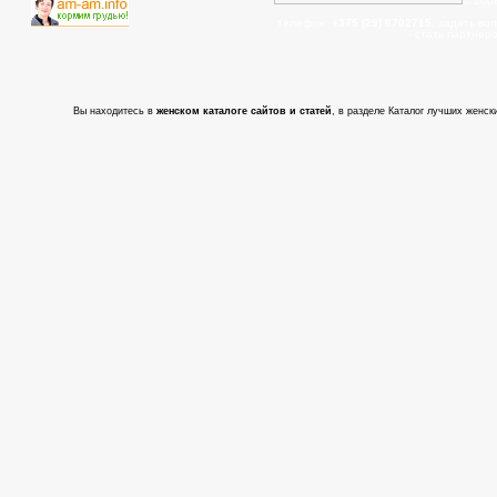
© 200
телефон:
+375 (29) 6702715
, задать во
- cтать партнер
Вы находитесь в
женском каталоге сайтов и статей
, в разделе Каталог лучших женски