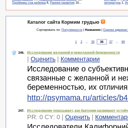
Проблемы сна ребенка
8,
Раннее развитие
16...
литература
1,
У
Каталог сайта Кормим грудью
Сортировать по:
Популярности
|
Названию
|
Оценке админис
1
2
...
35
37
...
99
Исследование желанной и нежеланной беременности
246.
|
Оценить
|
Комментарии
Исследование о субъектив
связанные с желанной и н
беременностью, их отличи
http://psymama.ru/articles/b4
Исследование показывает, как бактерии развивают устойч
247.
PR: 0 CY: 0 |
Оценить
|
Комментар
Исследователи Калифорний