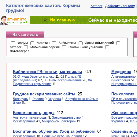
Каталог женских сайтов. Кормим
Каталог
|
Добавить ссылку
грудью!
На сайте есть
Форум
Магазин
Библиотека
Доска объявлений
Каталог
Мобильная версия
Онлайн-консультация
Фотогалерея
Библиотека ГВ: статьи, материалы
249
Медицина
1
01 Откуда берется молоко
11,
02 Польза ГВ
Альтернативная
(исследования)
67,
03 Типы вскармливания
26,
04
гинекология
51,
Подготовка к кормлению
11...
Информационны
Грудное вскармливание: сайты
25
Психология
Беларусь
1,
Россия
0,
Украина
1,
Зарубежные сайты и
ГВ и психология
блоги
0...
Психология отн
Беременность, роды
112
Женские пор
Альтернативные роды
9,
Законодательство
4,
Все для праздни
Исследования
41,
Микробиом, бактерии
19...
журналы
4,
Женс
Воспитание, обучение. Уход за ребенком
64
Семейные, д
Исследования
10,
Ношение ребенка, слинги
12,
Игрушки
14,
Муз