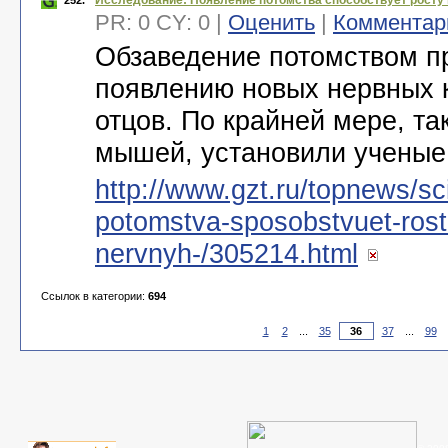
Исследование: Появление потомства способствует росту 
252.
PR: 0 CY: 0 |
Оценить
|
Комментар
Обзаведение потомством п
появлению новых нервных к
отцов. По крайней мере, та
мышей, установили ученые
http://www.gzt.ru/topnews/sc
potomstva-sposobstvuet-rost
nervnyh-/305214.html
Ссылок в категории:
694
1
2
...
35
37
...
99