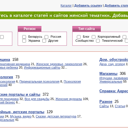
Каталог
|
Добавить ссылку
|
Добавить ста
Регион
Тип сайта
Беларусь
Россия
Блог
Корпоративный
Украина
Другие
Сообщество
Тематический
ицина
158
Дом, обустрой
рнативная медицина
21,
Женское здоровье, гинекология
26,
Дача, сад, огород
1
вье ребенка
20,
Информационные сайты
32...
Магазины
306
хология
73
Игрушки, развиваю
психология
6,
Перинатальная психология
8,
Психология
Универсальные
55
шений
40
Справка: Адре
кие порталы и сайты
372
ля праздника
32,
Все для свадьбы
25,
Женские журналы
109,
Разное
25
ий бизнес
6...
Сайты
13,
Статьи
0
йные, детские порталы
129
шки
24,
Музыка, видео
5,
Сказки, детская литература
17,
ерсальные
41