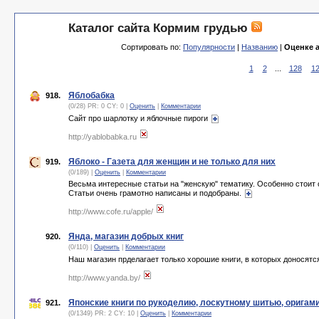
Каталог сайта Кормим грудью
Сортировать по:
Популярности
|
Названию
|
Оценке 
1
2
...
128
1
Яблобабка
918.
(0/28) PR: 0 CY: 0 |
Оценить
|
Комментарии
Сайт про шарлотку и яблочные пироги
http://yablobabka.ru
Яблоко - Газета для женщин и не только для них
919.
(0/189) |
Оценить
|
Комментарии
Весьма интересные статьи на "женскую" тематику. Особенно стоит о
Статьи очень грамотно написаны и подобраны.
http://www.cofe.ru/apple/
Янда, магазин добрых книг
920.
(0/110) |
Оценить
|
Комментарии
Наш магазин прделагает только хорошие книги, в которых доносятс
http://www.yanda.by/
Японские книги по рукоделию, лоскутному шитью, оригам
921.
(0/1349) PR: 2 CY: 10 |
Оценить
|
Комментарии