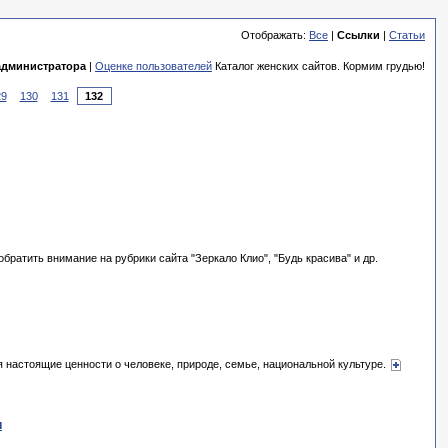
Отображать:
Все
|
Ссылки
|
Статьи
администратора
|
Оценке пользователей
Каталог женских сайтов. Кормим грудью!
29
130
131
братить внимание на рубрики сайта "Зеркало Клио", "Будь красива" и др.
я настоящие ценности о человеке, природе, семье, национальной культуре.
и