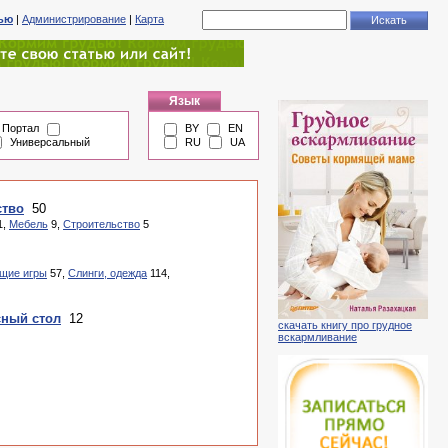
тью
|
Администрирование
|
Карта
Язык
Портал
BY
EN
Универсальный
RU
UA
ство
50
1,
Мебель
9,
Строительство
5
щие игры
57,
Слинги, одежда
114,
сный стол
12
скачать книгу про грудное
вскармливание