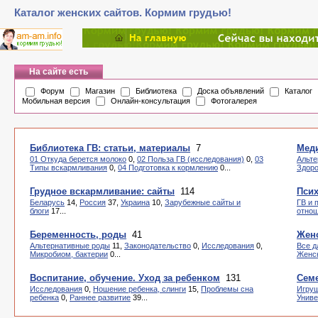
Каталог женских сайтов. Кормим грудью!
На сайте есть
Форум
Магазин
Библиотека
Доска объявлений
Каталог
Мобильная версия
Онлайн-консультация
Фотогалерея
Библиотека ГВ: статьи, материалы
7
Мед
01 Откуда берется молоко
0,
02 Польза ГВ (исследования)
0,
03
Альте
Типы вскармливания
0,
04 Подготовка к кормлению
0...
Здоро
Грудное вскармливание: сайты
114
Пси
Беларусь
14,
Россия
37,
Украина
10,
Зарубежные сайты и
ГВ и 
блоги
17...
отно
Беременность, роды
41
Женс
Альтернативные роды
11,
Законодательство
0,
Исследования
0,
Все д
Микробиом, бактерии
0...
Женск
Воспитание, обучение. Уход за ребенком
131
Семе
Исследования
0,
Ношение ребенка, слинги
15,
Проблемы сна
Игру
ребенка
0,
Раннее развитие
39...
Унив