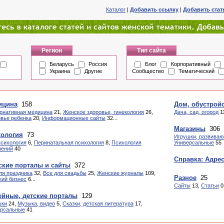
Каталог
|
Добавить ссылку
|
Добавить ста
Регион
Тип сайта
Беларусь
Россия
Блог
Корпоративный
Украина
Другие
Сообщество
Тематический
ицина
158
Дом, обустрой
рнативная медицина
21,
Женское здоровье, гинекология
26,
Дача, сад, огород
1
вье ребенка
20,
Информационные сайты
32...
Магазины
306
хология
73
Игрушки, развиваю
психология
6,
Перинатальная психология
8,
Психология
Универсальные
55
шений
40
Справка: Адре
кие порталы и сайты
372
ля праздника
32,
Все для свадьбы
25,
Женские журналы
109,
Разное
25
ий бизнес
6...
Сайты
13,
Статьи
0
йные, детские порталы
129
шки
24,
Музыка, видео
5,
Сказки, детская литература
17,
ерсальные
41