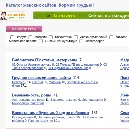
Каталог женских сайтов. Кормим грудью!
На сайте есть
Форум
Магазин
Библиотека
Доска объявлений
Каталог
Мобильная версия
Онлайн-консультация
Фотогалерея
Библиотека ГВ: статьи, материалы
7
Мед
01 Откуда берется молоко
0,
02 Польза ГВ (исследования)
0,
03
Альте
Типы вскармливания
0,
04 Подготовка к кормлению
0...
Здоро
Грудное вскармливание: сайты
114
Пси
Беларусь
14,
Россия
37,
Украина
10,
Зарубежные сайты и
ГВ и 
блоги
17...
отно
Беременность, роды
41
Женс
Альтернативные роды
11,
Законодательство
0,
Исследования
0,
Все д
Микробиом, бактерии
0...
Женск
Воспитание, обучение. Уход за ребенком
131
Семе
Исследования
0,
Ношение ребенка, слинги
15,
Проблемы сна
Игру
ребенка
0,
Раннее развитие
39...
Унив