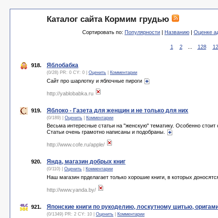
Каталог сайта Кормим грудью
Сортировать по:
Популярности
|
Названию
|
Оценке а
1
2
...
128
1
Яблобабка
918.
(0/28) PR: 0 CY: 0 |
Оценить
|
Комментарии
Сайт про шарлотку и яблочные пироги
http://yablobabka.ru
Яблоко - Газета для женщин и не только для них
919.
(0/189) |
Оценить
|
Комментарии
Весьма интересные статьи на "женскую" тематику. Особенно стоит о
Статьи очень грамотно написаны и подобраны.
http://www.cofe.ru/apple/
Янда, магазин добрых книг
920.
(0/110) |
Оценить
|
Комментарии
Наш магазин прделагает только хорошие книги, в которых доносятс
http://www.yanda.by/
Японские книги по рукоделию, лоскутному шитью, оригам
921.
(0/1349) PR: 2 CY: 10 |
Оценить
|
Комментарии