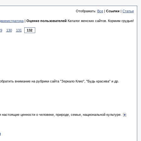
Отображать:
Все
|
Ссылки
|
Статьи
дминистратора
|
Оценке пользователей
Каталог женских сайтов. Кормим грудью!
29
130
131
братить внимание на рубрики сайта "Зеркало Клио", "Будь красива" и др.
я настоящие ценности о человеке, природе, семье, национальной культуре.
и