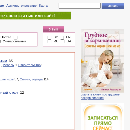
тью
|
Администрирование
|
Карта
Язык
Портал
BY
EN
Универсальный
RU
UA
ство
50
1,
Мебель
9,
Строительство
5
щие игры
57,
Слинги, одежда
114,
сный стол
12
скачать книгу про грудное
вскармливание