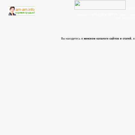
© 200
телефон:
+375 (29) 6702715
, задать во
- cтать партнер
Вы находитесь в
женском каталоге сайтов и статей
, 