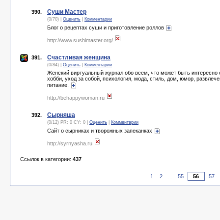
Суши Мастер
390.
(0/70) |
Оценить
|
Комментарии
Блог о рецептах суши и приготовление роллов
http://www.sushimaster.org/
Счастливая женщина
391.
(0/84) |
Оценить
|
Комментарии
Женский виртуальный журнал обо всем, что может быть интересно 
хобби, уход за собой, психология, мода, стиль, дом, юмор, развлеч
питание.
http://behappywoman.ru
Сырняша
392.
(0/12) PR: 0 CY: 0 |
Оценить
|
Комментарии
Сайт о сырниках и творожных запеканках
http://syrnyasha.ru
Ссылок в категории:
437
1
2
...
55
57