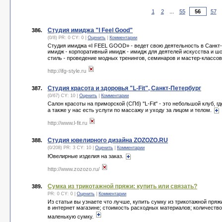
1
2
...
55
57
Студия имиджа "I Feel Good"
386.
(0/8) PR: 0 CY: 0 |
Оценить
|
Комментарии
Студия имиджа «I FEEL GOOD» - ведет свою деятельность в Санкт
имидж - корпоративный имидж - имидж для деятелей искусства и шо
стиль - проведение модных тренингов, семинаров и мастер-классо
http://ifg-style.ru
Студия красота и здоровья "L-Fit", Санкт-Петербург
387.
(0/67) CY: 10 |
Оценить
|
Комментарии
Салон красоты на приморской (СПб) "L-Fit" - это небольшой клуб, г
а также у нас есть услуги по массажу и уходу за лицом и телом.
http://www.l-fit.ru
Студия ювелирного дизайна ZOZOZO.RU
388.
(0/208) PR: 3 CY: 10 |
Оценить
|
Комментарии
Ювелирные изделия на заказ.
http://www.zozozo.ru/
Сумка из трикотажной пряжи: купить или связать?
389.
PR: 0 CY: 0 |
Оценить
|
Комментарии
Из статьи вы узнаете что лучше, купить сумку из трикотажной пряж
в интернет магазине; стоимость расходных материалов; количество
маленькую сумку.