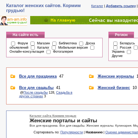
Каталог женских сайтов. Кормим
Каталог
|
Добавить ссылку
грудью!
На сайте есть
Регион
Форум
Магазин
Библиотека
Доска
Беларусь
объявлений
Каталог
Мобильная версия
Россия
Онлайн-консультация
Фотогалерея
Украина
Другие
Все для праздника
47
Женские журналы
1
Все для свадьбы
41
Женский бизнес
10
@
После свадьбы
128,
Свадьба в
других странах
3
Каталог сайта Кормим грудью
Женские порталы и сайты
Все для праздника. Все для свадьбы. Женские журналы. Кулинария. Мод
Сортировать по:
Популярности
|
Названию
|
Оценке администра