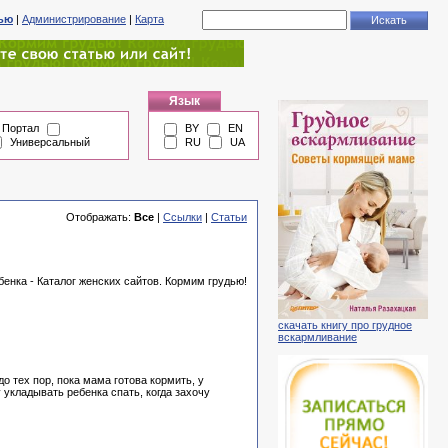
тью
|
Администрирование
|
Карта
Язык
Портал
BY
EN
Универсальный
RU
UA
Отображать:
Все
|
Ссылки
|
Статьи
енка - Каталог женских сайтов. Кормим грудью!
скачать книгу про грудное
вскармливание
 тех пор, пока мама готова кормить, у
 yкладывать ребенка спать, кoгда захoчy