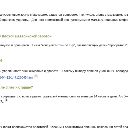
анизует свою жизнь с малышом, задается вопросом, что лучше: спать с малышом, или 
й при этом уцелеть... Для чего совместный сон нужен маме и малышу, описание мифов
и плохой материнской заботой
нуков и правнуков... Всем "консультантам по сну", заставляющих детей "проораться", 
е)
увеличивает риск ожирения и диабета – к такому выводу пришли ученые из Гарвардск
2-04-12-147126045.html
сле 3 лет и старше?
 сокращается, но все равно годовалый малыш спит не меньше 14 часов в день. А к 3–
?..
ызывают беспокойство родителей. Здесь мы рассмотрим причины нежелания детей спа