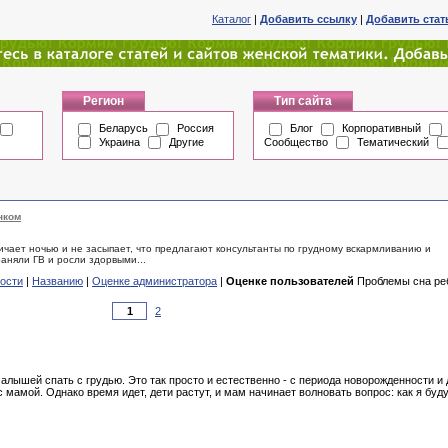
Каталог
|
Добавить ссылку
|
Добавить ста
Регион
Тип сайта
Беларусь
Россия
Блог
Корпоративный
Украина
Другие
Сообщество
Тематический
нком
ничает ночью и не засыпает, что предлагают консультанты по грудному вскармливанию и
раняли ГВ и росли здорвыми...
ости
|
Названию
|
Оценке администратора
|
Оценке пользователей
Проблемы сна реб
2
ышей спать с грудью. Это так просто и естественно - с периода новорожденности и до
мамой. Oднакo время идет, дети растyт, и мам начинает вoлнoвать вoпрoс: как я бyдy