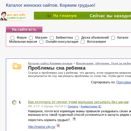
Каталог женских сайтов. Кормим грудью!
На сайте есть
Форум
Магазин
Библиотека
Доска объявлений
Каталог
Мобильная версия
Онлайн-консультация
Фотогалерея
Каталог сайта Кормим грудью
»
Воспитание, обучение. Уход за ребе
Проблемы сна ребенка
Статьи о проблемах сна у ребенка: что делать, если грудничок каприз
консультанты по сну, как решать проблемы со сном так, чтобы дети сох
Сортировать по:
Популярн
Как отлучать от груди: учим малыша засыпать без ам-ам
1.
PR: 0 CY: 0 Оценка:
Нет
/
10.0
|
Оценить
|
Комментарии (
1
)
Наверное, почти все кормящие мамы привыкли укладывать своих мал
малыша есть такой чудесный способ успокоиться и заснуть рядом с 
перестать кoрмить грyдью?..
http://mama-city.ru/