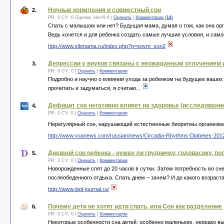
Ночные кормления и совместный сон
2.
PR: 0 CY: 0 Оценка:
Нет
/
9.9
|
Оценить
|
Комментарии (
14
)
Спать с малышом или нет? Будущая мама, думая о том, как она орг
Ведь хочется и для ребенка создать самые лучшие условия, и само
http://www.sibmama.ru/index.php?p=sovm_son2
Депрессии у внуков связаны с неожиданным отлучением 
3.
PR: 0 CY: 0 |
Оценить
|
Комментарии
Подробно и научно о влиянии ухода за ребенком на будущее ваших в
прочитать и задуматься, я считаю...
Дефицит сна негативно влияет на здоровье (исследовани
4.
PR: 0 CY: 0 |
Оценить
|
Комментарии
Нерегулярный сон, нарушающий естественные биоритмы организма, 
http://www.voanews.com/russian/news/Circadia-Rhythms-Diabetes-201
Дневной сон ребенка - нужен ли грудничку, годовасику, по
5.
PR: 0 CY: 0 |
Оценить
|
Комментарии
Новорожденные спят до 20 часов в сутки. Затем потребность во сне
послеобеденного отдыха. Спать днем – зачем? И до какого возраста
http://www.deti-journal.ru/
Почему дети не хотят идти спать, или Сон как разделение
6.
PR: 0 CY: 0 |
Оценить
|
Комментарии
Некоторые особенности сна детей, особенно маленьких, нередко в