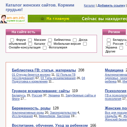
Каталог женских сайтов. Кормим
Каталог
|
Добавить ссылку
грудью!
На сайте есть
Регион
Форум
Магазин
Библиотека
Доска
Беларусь
объявлений
Каталог
Мобильная версия
Россия
Онлайн-консультация
Фотогалерея
Украина
Другие
Библиотека ГВ: статьи, материалы
208
Медицина
2
01 Откуда берется молоко
11,
02 Польза ГВ
Альтернативна
(исследования)
67,
03 Типы вскармливания
26,
04
здоровье, гине
Подготовка к кормлению
11...
ребенка
50,
Ин
Грудное вскармливание: сайты
119
Психология
Беларусь
15,
Россия
37,
Украина
11,
Зарубежные сайты и
ГВ и психологи
блоги
17...
психология
17
Беременность, роды
128
Женские по
Альтернативные роды
20,
Законодательство
4,
Все для празд
Исследования
41,
Микробиом, бактерии
19...
свадьбы
41,
Же
Женский бизне
Воспитание, обучение. Уход за ребенком
166