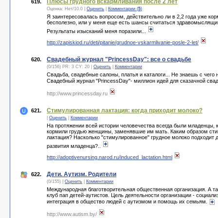
Плюсы грудного вскармливания после 2 лет
619.
Оценка:
Нет
/
10.0
|
Оценить
|
Комментарии (
5
)
Я заинтересовалась вопросом, действительно ли в 2,2 года уже кор
бесполезно, или у меня еще есть шансы считаться здравомыслящи
Результаты изысканий меня поразили...
http://zapiskiod.ru/deti/pitanie/grudnoe-vskarmlivanie-posle-2-let/
Свадебный журнал "PrincessDay": все о свадьбе
620.
(0/156) PR: 3 CY: 20 |
Оценить
|
Комментарии
Свадьба, свадебные салоны, платья и каталоги... Не знаешь с чего 
Свадебный журнал "PrincessDay"- миллион идей для сказачной сва
http://www.princessday.ru
Стимулированная лактация: когда приходит молоко?
621.
|
Оценить
|
Комментарии
На протяжении всей истории человечества всегда были младенцы, 
кормили грудью женщины, заменявшие им мать. Каким образом ст
лактация? Насколько "стимулированное" грудное молоко подходит д
развития младенца?..
http://adoptivenursing.narod.ru/induced_lactation.html
Дети. Аутизм. Родители
622.
(0/155) |
Оценить
|
Комментарии
Международная благотворительная общественная организация. А т
клуб пап детей-аутистов. Цель деятельности организации - социали
интеграция в общество людей с аутизмом и помощь их семьям.
http://www.autism.by/