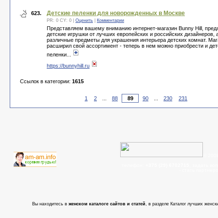
Детские пеленки для новорожденных в Москве
623.
PR: 0 CY: 0 |
Оценить
|
Комментарии
Представляем вашему вниманию интернет-магазин Bunny Hill, пре
детские игрушки от лучших европейских и российских дизайнеров, 
различные предметы для украшения интерьера детских комнат. Маг
расширил свой ассортимент - теперь в нем можно приобрести и дет
пеленки...
https://bunnyhill.ru
Ссылок в категории:
1615
1
2
...
88
90
...
230
231
© 200
телефон:
+375 (29) 6702715
, задать во
- cтать партнер
Вы находитесь в
женском каталоге сайтов и статей
, в разделе Каталог лучших женски