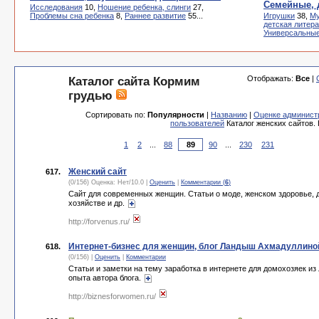
Семейные, 
Исследования
10,
Ношение ребенка, слинги
27,
Проблемы сна ребенка
8,
Раннее развитие
55...
Игрушки
38,
Му
детская литер
Универсальны
Отображать:
Все
|
Каталог сайта Кормим
грудью
Сортировать по:
Популярности
|
Названию
|
Оценке админист
пользователей
Каталог женских сайтов.
1
2
...
88
90
...
230
231
Женский сайт
617.
(0/156) Оценка:
Нет
/
10.0
|
Оценить
|
Комментарии (
6
)
Сайт для современных женщин. Статьи о моде, женском здоровье,
хозяйстве и др.
http://forvenus.ru/
Интернет-бизнес для женщин, блог Ландыш Ахмадуллино
618.
(0/156) |
Оценить
|
Комментарии
Статьи и заметки на тему заработка в интернете для домохозяек из
опыта автора блога.
http://biznesforwomen.ru/