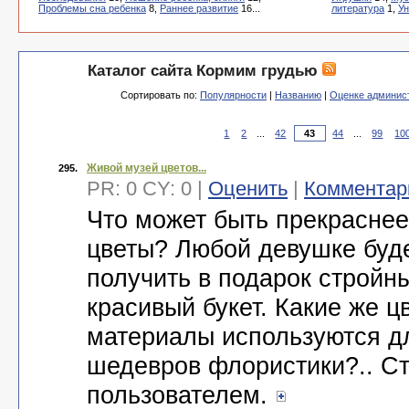
Проблемы сна ребенка
8,
Раннее развитие
16...
литература
1,
У
Каталог сайта Кормим грудью
Сортировать по:
Популярности
|
Названию
|
Оценке админис
1
2
...
42
44
...
99
10
Живой музей цветов...
295.
PR: 0 CY: 0 |
Оценить
|
Комментар
Что может быть прекрасне
цветы? Любой девушке буд
получить в подарок стройн
красивый букет. Какие же ц
материалы используются д
шедевров флористики?.. С
пользователем.