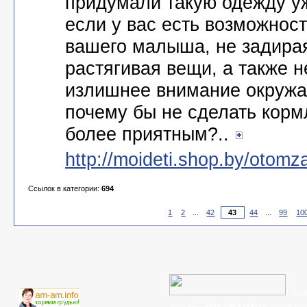
придумали такую одежду у
если у вас есть возможнос
вашего малыша, не задирая
растягивая вещи, а также 
излишнее внимание окружа
почему бы не сделать кор
более приятным?..
http://moideti.shop.by/otom
Ссылок в категории:
694
1
2
...
42
44
...
99
10
© 200
телефон:
+375 (29) 6702715
, задать во