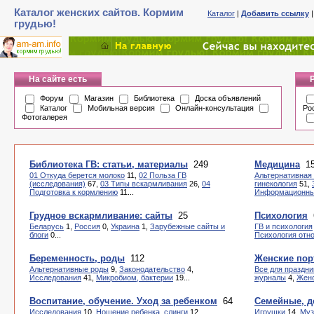
Каталог женских сайтов. Кормим
Каталог
|
Добавить ссылку
грудью!
На сайте есть
Форум
Магазин
Библиотека
Доска объявлений
Каталог
Мобильная версия
Онлайн-консультация
Ро
Фотогалерея
Библиотека ГВ: статьи, материалы
249
Медицина
1
01 Откуда берется молоко
11,
02 Польза ГВ
Альтернативная
(исследования)
67,
03 Типы вскармливания
26,
04
гинекология
51,
Подготовка к кормлению
11...
Информационны
Грудное вскармливание: сайты
25
Психология
Беларусь
1,
Россия
0,
Украина
1,
Зарубежные сайты и
ГВ и психология
блоги
0...
Психология отн
Беременность, роды
112
Женские пор
Альтернативные роды
9,
Законодательство
4,
Все для праздни
Исследования
41,
Микробиом, бактерии
19...
журналы
4,
Женс
Воспитание, обучение. Уход за ребенком
64
Семейные, д
Исследования
10,
Ношение ребенка, слинги
12,
Игрушки
14,
Муз