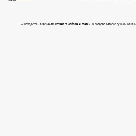
- cтать партнер
Вы находитесь в
женском каталоге сайтов и статей
, в разделе Каталог лучших женски