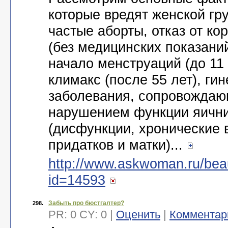
которые вредят женской гру
частые аборты, отказ от к
(без медицинских показаний
начало менструаций (до 11 
климакс (после 55 лет), ги
заболевания, сопровожда
нарушением функции яичн
(дисфункции, хронические 
придатков и матки)...
http://www.askwoman.ru/bea
id=14593
Забыть про бюстгалтер?
298.
PR: 0 CY: 0 |
Оценить
|
Комментар