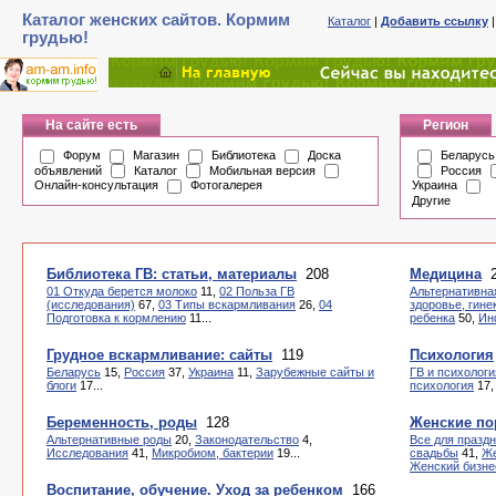
Каталог женских сайтов. Кормим
Каталог
|
Добавить ссылку
грудью!
На сайте есть
Регион
Форум
Магазин
Библиотека
Доска
Беларусь
объявлений
Каталог
Мобильная версия
Россия
Онлайн-консультация
Фотогалерея
Украина
Другие
Библиотека ГВ: статьи, материалы
208
Медицина
2
01 Откуда берется молоко
11,
02 Польза ГВ
Альтернативна
(исследования)
67,
03 Типы вскармливания
26,
04
здоровье, гине
Подготовка к кормлению
11...
ребенка
50,
Ин
Грудное вскармливание: сайты
119
Психология
Беларусь
15,
Россия
37,
Украина
11,
Зарубежные сайты и
ГВ и психологи
блоги
17...
психология
17
Беременность, роды
128
Женские по
Альтернативные роды
20,
Законодательство
4,
Все для празд
Исследования
41,
Микробиом, бактерии
19...
свадьбы
41,
Же
Женский бизне
Воспитание, обучение. Уход за ребенком
166