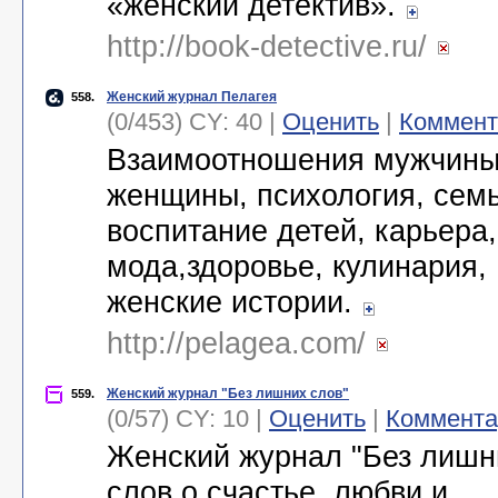
«женский детектив».
http://book-detective.ru/
Женский журнал Пелагея
558.
(0/453) CY: 40 |
Оценить
|
Коммент
Взаимоотношения мужчины
женщины, психология, семь
воспитание детей, карьера,
мода,здоровье, кулинария,
женские истории.
http://pelagea.com/
Женский журнал "Без лишних слов"
559.
(0/57) CY: 10 |
Оценить
|
Коммента
Женский журнал "Без лишн
слов о счастье, любви и