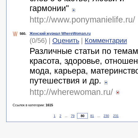
гармонии"
http://www.ponymanielife.ru/
Женский журнал WhereWoman.ru
560.
(0/56) |
Оценить
|
Комментарии
Различные статьи по темам
красота, здоровье, отношен
мода, карьера, материнств
путешествия и др.
http://wherewoman.ru/
Ссылок в категории:
1615
1
2
...
79
81
...
230
231