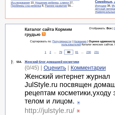
Семейные, 
Исследования
10,
Ношение ребенка, слинги
27,
Проблемы сна ребенка
8,
Раннее развитие
55...
Игрушки
38,
Му
детская литер
Универсальны
Отображать:
Все
|
Каталог сайта Кормим
грудью
Сортировать по:
Популярности
|
Названию
|
Оценке админист
пользователей
Каталог женских сайтов.
1
2
...
79
81
...
230
231
Женский блог домашней косметики
554.
(0/45) |
Оценить
|
Комментарии
Женский интернет журнал
JulStyle.ru посвящен дома
рецептам косметики,уходу 
телом и лицом.
http://julstyle.ru/