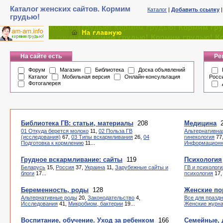
Каталог женских сайтов. Кормим
Каталог
|
Добавить ссылку
грудью!
На сайте есть
Ре
Форум
Магазин
Библиотека
Доска объявлений
Каталог
Мобильная версия
Онлайн-консультация
Росс
Фотогалерея
Библиотека ГВ: статьи, материалы
208
Медицина
2
01 Откуда берется молоко
11,
02 Польза ГВ
Альтернативна
(исследования)
67,
03 Типы вскармливания
26,
04
гинекология
77
Подготовка к кормлению
11...
Информационн
Грудное вскармливание: сайты
119
Психология
Беларусь
15,
Россия
37,
Украина
11,
Зарубежные сайты и
ГВ и психологи
блоги
17...
психология
17
Беременность, роды
128
Женские по
Альтернативные роды
20,
Законодательство
4,
Все для празд
Исследования
41,
Микробиом, бактерии
19...
Женские журн
Воспитание, обучение. Уход за ребенком
166
Семейные, 