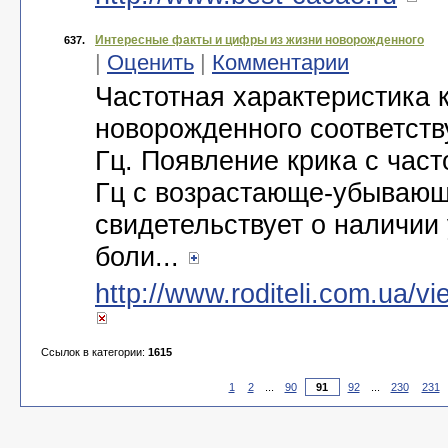
Интересные факты и цифры из жизни новорожденного
637.
|
Оценить
|
Комментарии
Частотная характеристика 
новорожденного соответств
Гц. Появление крика с част
Гц с возрастающе-убываю
свидетельствует о наличии
боли...
http://www.roditeli.com.ua/v
Ссылок в категории:
1615
1
2
...
90
92
...
230
231