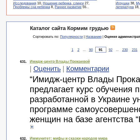
Исследования
10,
Ношение ребенка, слинги
27,
Игрушки
38,
Му
Проблемы сна ребенка
8,
Раннее развитие
55...
литература
18
Каталог сайта Кормим грудью
Сортировать по:
Популярности
|
Названию
|
Оценке администра
1
2
...
90
92
...
230
231
Имидж-центр Влады Прокаевой
631.
|
Оценить
|
Комментарии
“Имидж-центр Влады Прока
предлагает курс обучения 
разработанной в Украине у
программе самоусовершен
женщин на базе агентства 
Иммунитет: мифы и сказки народов мира
632.