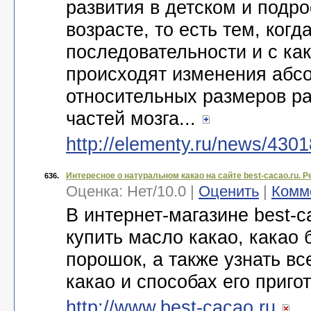
развития в детском и подр
возрасте, то есть тем, когда
последовательности и с ка
происходят изменения абс
относительных размеров р
частей мозга...
http://elementy.ru/news/430
Интересное о натуральном какао на сайте best-cacao.ru. Р
636.
Оценка:
Нет
/
10.0
|
Оценить
|
Комм
В интернет-магазине best-c
купить масло какао, какао 
порошок, а также узнать вс
какао и способах его приго
http://www.best-cacao.ru