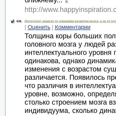
http://www.happyinspiration
Интеллект зависит от динамики развития мозга, а не от ег
635.
|
Оценить
|
Комментарии
Толщина коры больших по
головного мозга у людей ра
интеллектуального уровня
одинакова, однако динамик
изменения с возрастом су
различается. Появилось п
что различия в интеллекту
уровне, возможно, определ
столько строением мозга в
индивидуума, сколько дина