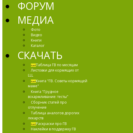
ФОРУМ
МЕДИА
Фото
Видео
Книги
Каталог
СКАЧАТЬ
Таблица ГВ по месяцам
Хит!
Листовки для кормящих от
LLL
Книга "ГВ. Советы кормящей
Хит!
маме"
Книга "Грудное
вскармливание: тесты"
Сборник статей про
отлучение
Таблица аналогов дорогих
лекарств
Раскраски про ГВ
Хит!
Наклейки в поддержку ГВ