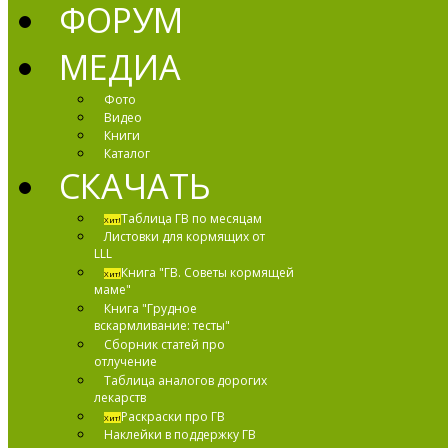
ФОРУМ
МЕДИА
Фото
Видео
Книги
Каталог
СКАЧАТЬ
Таблица ГВ по месяцам
Хит!
Листовки для кормящих от
LLL
Книга "ГВ. Советы кормящей
Хит!
маме"
Книга "Грудное
вскармливание: тесты"
Сборник статей про
отлучение
Таблица аналогов дорогих
лекарств
Раскраски про ГВ
Хит!
Наклейки в поддержку ГВ