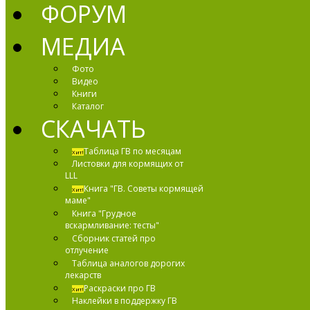
ФОРУМ
МЕДИА
Фото
Видео
Книги
Каталог
СКАЧАТЬ
Таблица ГВ по месяцам
Хит!
Листовки для кормящих от
LLL
Книга "ГВ. Советы кормящей
Хит!
маме"
Книга "Грудное
вскармливание: тесты"
Сборник статей про
отлучение
Таблица аналогов дорогих
лекарств
Раскраски про ГВ
Хит!
Наклейки в поддержку ГВ