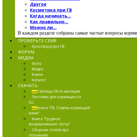
Другое
Косметика при ГВ
Когда начинать...
Как правильно...
Можно ли...
В каждом разделе собраны самые частые вопросы кормящ
ПРОВЕРЬТЕ СЕБЯ!
Кроссворд про ГВ
ФОРУМ
МЕДИА
Фото
Видео
Книги
Каталог
СКАЧАТЬ
Таблица ГВ по месяцам
Хит!
Листовки для кормящих от
LLL
Книга "ГВ. Советы кормящей
Хит!
маме"
Книга "Грудное
вскармливание: тесты"
Сборник статей про
отлучение