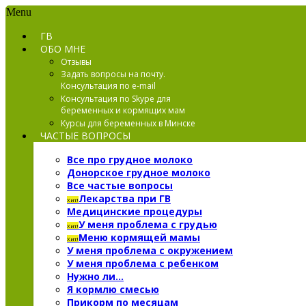
Menu
ГВ
ОБО МНЕ
Отзывы
Задать вопросы на почту.
Консультация по e-mail
Консультация по Skype для
беременных и кормящих мам
Курсы для беременных в Минске
ЧАСТЫЕ ВОПРОСЫ
Все про грудное молоко
Донорское грудное молоко
Все частые вопросы
Лекарства при ГВ
Хит!
Медицинские процедуры
У меня проблема с грудью
Хит!
Меню кормящей мамы
Хит!
У меня проблема с окружением
У меня проблема с ребенком
Нужно ли…
Я кормлю смесью
Прикорм по месяцам