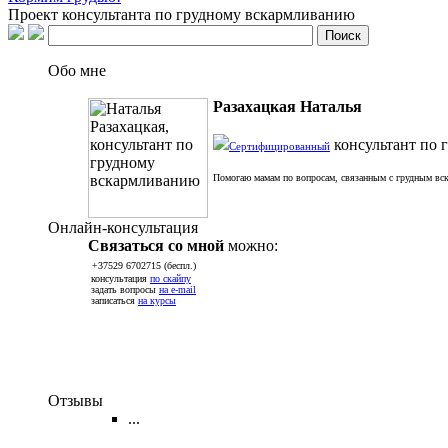
Проект консультанта по грудному вскармливанию
Обо мне
Разахацкая Наталья
консультант по 
Сертифицированный
Помогаю мамам по вопросам, связанным с грудным вск
Онлайн-консультация
Связаться со мной
можно:
+37529 6702715 (беспл.)
консультация
по скайпу
задать вопросы
на e-mail
записаться
на курсы
Отзывы
...