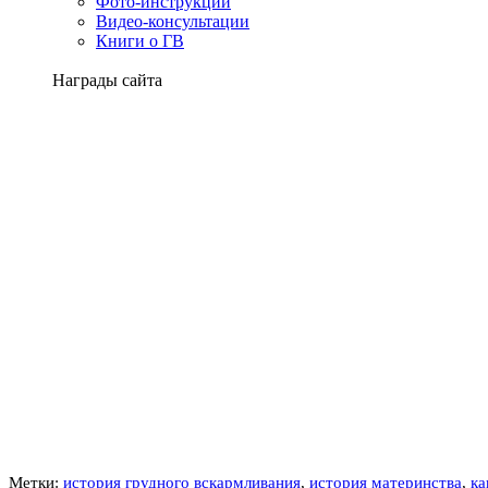
Фото-инструкции
Видео-консультации
Книги о ГВ
Награды сайта
Метки:
история грудного вскармливания
,
история материнства
,
ка