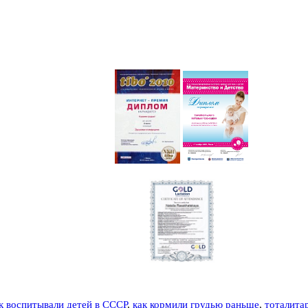
к воспитывали детей в СССР
,
как кормили грудью раньше
,
тоталита