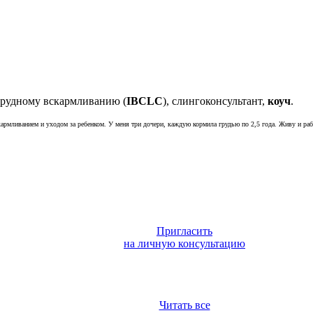
грудному вскармливанию (
IBCLC
), слингоконсультант,
коуч
.
армливанием и уходом за ребенком. У меня три дочери, каждую кормила грудью по 2,5 года. Живу и раб
Пригласить
на личную консультацию
Читать все