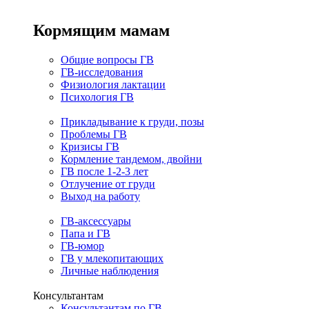
Кормящим мамам
Общие вопросы ГВ
ГВ-исследования
Физиология лактации
Психология ГВ
Прикладывание к груди, позы
Проблемы ГВ
Кризисы ГВ
Кормление тандемом, двойни
ГВ после 1-2-3 лет
Отлучение от груди
Выход на работу
ГВ-аксессуары
Папа и ГВ
ГВ-юмор
ГВ у млекопитающих
Личные наблюдения
Консультантам
Консультантам по ГВ