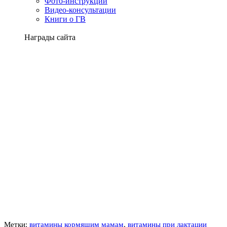
Фото-инструкции
Видео-консультации
Книги о ГВ
Награды сайта
Метки:
витамины кормящим мамам
,
витамины при лактации