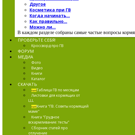
Другое
Косметика при ГВ
Когда начинать...
Как правильно...
Можно ли...
В каждом разделе собраны самые частые вопросы кормящ
ПРОВЕРЬТЕ СЕБЯ!
Кроссворд про ГВ
ФОРУМ
МЕДИА
Фото
Видео
Книги
Каталог
СКАЧАТЬ
Таблица ГВ по месяцам
Хит!
Листовки для кормящих от
LLL
Книга "ГВ. Советы кормящей
Хит!
маме"
Книга "Грудное
вскармливание: тесты"
Сборник статей про
отлучение