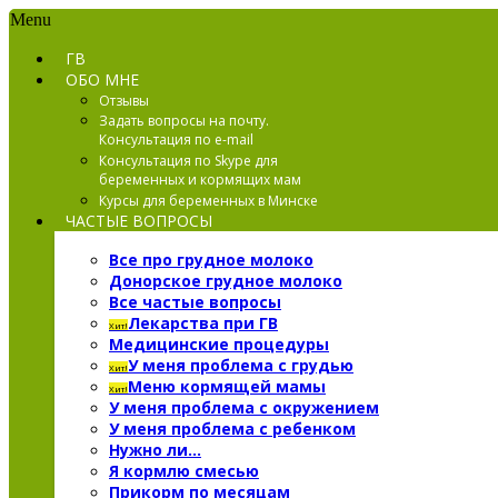
Menu
ГВ
ОБО МНЕ
Отзывы
Задать вопросы на почту.
Консультация по e-mail
Консультация по Skype для
беременных и кормящих мам
Курсы для беременных в Минске
ЧАСТЫЕ ВОПРОСЫ
Все про грудное молоко
Донорское грудное молоко
Все частые вопросы
Лекарства при ГВ
Хит!
Медицинские процедуры
У меня проблема с грудью
Хит!
Меню кормящей мамы
Хит!
У меня проблема с окружением
У меня проблема с ребенком
Нужно ли…
Я кормлю смесью
Прикорм по месяцам