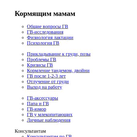
Кормящим мамам
Общие вопросы ГВ
ГВ-исследования
Физиология лактации
Психология ГВ
Прикладывание к груди, позы
Проблемы ГВ
Кризисы ГВ
Кормление тандемом, двойни
ГВ после 1-2-3 лет
Отлучение от груди
Выход на работу
ГВ-аксессуары
Папа и ГВ
ГВ-юмор
ГВ у млекопитающих
Личные наблюдения
Консультантам
Консультантам по ГВ