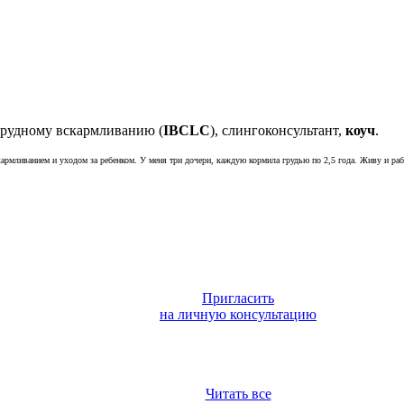
грудному вскармливанию (
IBCLC
), слингоконсультант,
коуч
.
армливанием и уходом за ребенком. У меня три дочери, каждую кормила грудью по 2,5 года. Живу и раб
Пригласить
на личную консультацию
Читать все