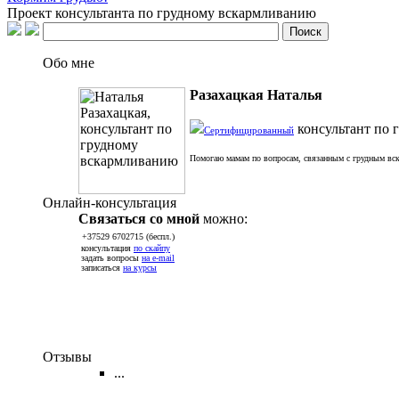
Проект консультанта по грудному вскармливанию
Обо мне
Разахацкая Наталья
консультант по 
Сертифицированный
Помогаю мамам по вопросам, связанным с грудным вск
Онлайн-консультация
Связаться со мной
можно:
+37529 6702715 (беспл.)
консультация
по скайпу
задать вопросы
на e-mail
записаться
на курсы
Отзывы
...