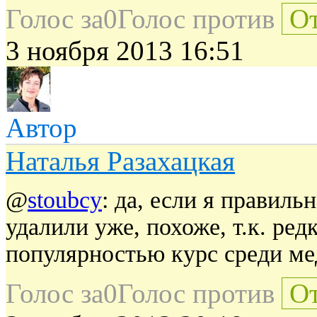
Голос за
0
Голос против
От
3 ноября 2013 16:51
Автор
Наталья Разахацкая
@
stoubcy
: да, если я правиль
удалили уже, похоже, т.к. ре
популярностью курс среди мед
Голос за
0
Голос против
От