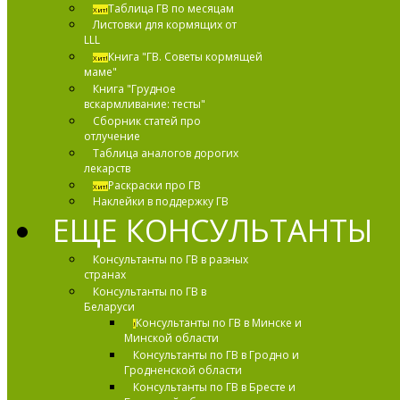
Таблица ГВ по месяцам
Хит!
Листовки для кормящих от
LLL
Книга "ГВ. Советы кормящей
Хит!
маме"
Книга "Грудное
вскармливание: тесты"
Сборник статей про
отлучение
Таблица аналогов дорогих
лекарств
Раскраски про ГВ
Хит!
Наклейки в поддержку ГВ
ЕЩЕ КОНСУЛЬТАНТЫ
Консультанты по ГВ в разных
странах
Консультанты по ГВ в
Беларуси
Консультанты по ГВ в Минске и
!
Минской области
Консультанты по ГВ в Гродно и
Гродненской области
Консультанты по ГВ в Бресте и