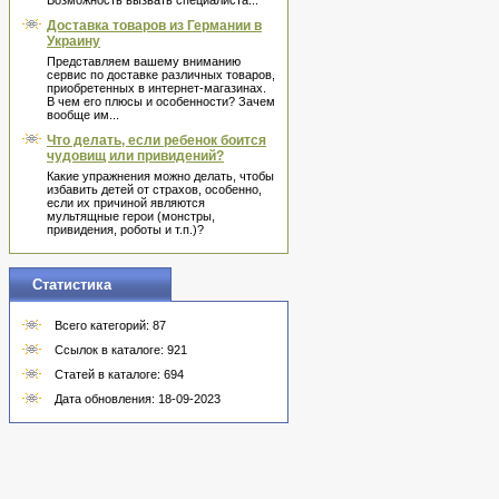
Возможность вызвать специалиста...
Доставка товаров из Германии в
Украину
Представляем вашему вниманию
сервис по доставке различных товаров,
приобретенных в интернет-магазинах.
В чем его плюсы и особенности? Зачем
вообще им...
Что делать, если ребенок боится
чудовищ или привидений?
Какие упражнения можно делать, чтобы
избавить детей от страхов, особенно,
если их причиной являются
мультящные герои (монстры,
привидения, роботы и т.п.)?
Статистика
Всего категорий: 87
Ссылок в каталоге: 921
Статей в каталоге: 694
Дата обновления: 18-09-2023