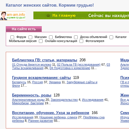
Каталог женских сайтов. Кормим грудью!
На сайте есть
Форум
Магазин
Библиотека
Доска объявлений
Каталог
Мобильная версия
Онлайн-консультация
Фотогалерея
Библиотека ГВ: статьи, материалы
208
Мед
01 Откуда берется молоко
11,
02 Польза ГВ (исследования)
67,
03
Альте
Типы вскармливания
26,
04 Подготовка к кормлению
11...
Здоро
Грудное вскармливание: сайты
119
Пси
Беларусь
15,
Россия
37,
Украина
11,
Зарубежные сайты и
ГВ и 
блоги
17...
отно
Беременность, роды
128
Женс
Альтернативные роды
20,
Законодательство
4,
Исследования
41,
Все д
Микробиом, бактерии
19...
Женск
Воспитание, обучение. Уход за ребенком
166
Семе
Исследования
10,
Ношение ребенка, слинги
27,
Проблемы сна
Игру
ребенка
8,
Раннее развитие
55...
Унив