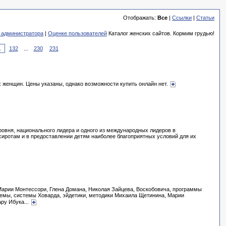
Отображать:
Все
|
Ссылки
|
Статьи
 администратора
|
Оценке пользователей
Каталог женских сайтов. Кормим грудью!
132
...
230
231
х женщин. Цены указаны, однако возможности купить онлайн нет.
овня, национального лидера и одного из международных лидеров в
иротам и в предоставлении детям наиболее благоприятных условий для их
Марии Монтессори, Глена Домана, Николая Зайцева, Воскобовича, программы
емы, системы Ховарда, эйдетики, методики Михаила Щетинина, Марии
ру Ибука...