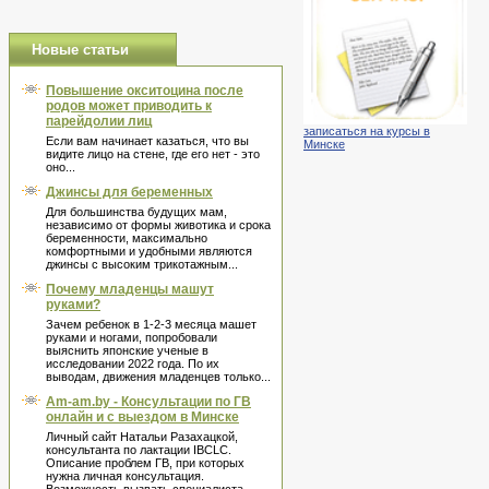
Новые статьи
Повышение окситоцина после
родов может приводить к
парейдолии лиц
записаться на курсы в
Если вам начинает казаться, что вы
Минске
видите лицо на стене, где его нет - это
оно...
Джинсы для беременных
Для большинства будущих мам,
независимо от формы животика и срока
беременности, максимально
комфортными и удобными являются
джинсы с высоким трикотажным...
Почему младенцы машут
руками?
Зачем ребенок в 1-2-3 месяца машет
руками и ногами, попробовали
выяснить японские ученые в
исследовании 2022 года. По их
выводам, движения младенцев только...
Am-am.by - Консультации по ГВ
онлайн и с выездом в Минске
Личный сайт Натальи Разахацкой,
консультанта по лактации IBCLC.
Описание проблем ГВ, при которых
нужна личная консультация.