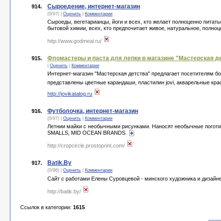
Сыроедение, интернет-магазин
914.
(0/97) |
Оценить
|
Комментарии
Cыроеды, вегетарианцы, йоги и всех, кто желает полноценно питат
бытовой химии, всех, кто предпочитает живое, натуральное, полноце
http://www.godmeal.ru/
Фломастеры и паста для лепки в магазине "Мастерская д
915.
|
Оценить
|
Комментарии
Интернет-магазин "Мастерская детства" предлагает посетителям бо
представлены цветные карандаши, пластилин jovi, акварельные крас
http://jovikatalog.ru
Футболочка, интернет-магазин
916.
(0/97) |
Оценить
|
Комментарии
Летнии майки с необычными рисунками. Наносят необычные логотип
SMALLS, MID OCEAN BRANDS.
http://cropcircle.prostoprint.com/
Batik.By
917.
(0/96) |
Оценить
|
Комментарии
Сайт с работами Елены Суровцевой - минского художника и дизайне
http://batik.by/
Ссылок в категории:
1615