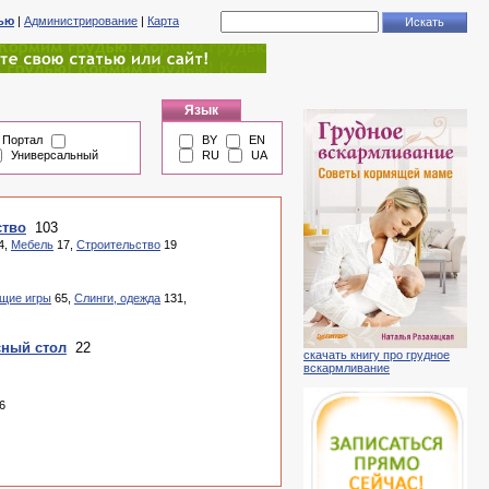
тью
|
Администрирование
|
Карта
Язык
Портал
BY
EN
Универсальный
RU
UA
ство
103
4,
Мебель
17,
Строительство
19
щие игры
65,
Слинги, одежда
131,
сный стол
22
скачать книгу про грудное
вскармливание
6