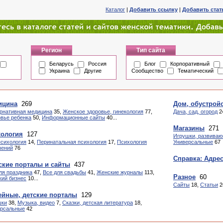
Каталог
|
Добавить ссылку
|
Добавить ста
Регион
Тип сайта
Беларусь
Россия
Блог
Корпоративный
Украина
Другие
Сообщество
Тематический
ицина
269
Дом, обустрой
рнативная медицина
35,
Женское здоровье, гинекология
77,
Дача, сад, огород
2
вье ребенка
50,
Информационные сайты
40...
Магазины
271
хология
127
Игрушки, развиваю
психология
14,
Перинатальная психология
17,
Психология
Универсальные
67
шений
76
Справка: Адре
кие порталы и сайты
437
ля праздника
47,
Все для свадьбы
41,
Женские журналы
113,
Разное
60
ий бизнес
10...
Сайты
18,
Статьи
2
йные, детские порталы
129
шки
38,
Музыка, видео
7,
Сказки, детская литература
18,
ерсальные
42