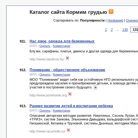
Каталог сайта Кормим грудью
Сортировать по:
Популярности
|
Названию
|
Оценке
1
2
...
130
Нас двое, одежда для беременных
911.
(0/97) |
Оценить
|
Комментарии
Блузки, сарафаны, платья, джинсы и другая одежда для беременны
http://www.nasdvoe.by/
Понимание - общественное объединение
912.
(0/97) |
Оценить
|
Комментарии
МОО "Понимание" видит себя как устойчивую НГО регионального ур
предупреждени насилия и пренебрежения детьми, в помощи детям-с
участия в построении своего будущего.
http://www.ponimanie.org
Раннее развитие детей и воспитание ребенка
913.
(0/97) |
Оценить
|
Комментарии
Описание авторских методик развития: Никитиных, Сесиль Лупан, 
«ТРИЗ», систем Занкова, Эльконина-Давыдова, вальдорфской сист
Гмошинской, Китаева и Труновой, системы Дьенеша, методики Маса
http://www.razumniki.ru/