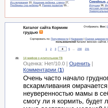
Семейные, 
Исследования
10,
Ношение ребенка, слинги
27,
Проблемы сна ребенка
8,
Раннее развитие
55...
Игрушки
38,
Му
детская литер
Универсальны
Отображать:
Все
|
Каталог сайта Кормим
грудью
Сортировать по:
Популярности
|
Названию
|
Оценке админист
пользователей
Каталог женских сайтов.
1
2
3
5
...
230
231
14 мифов о длительном ГВ
22.
Оценка:
Нет
/
10.0
|
Оценить
|
Комментарии (
1
)
Очень часто начало грудно
вскармливания омрачается
неуверенностью мамы в себ
смогу ли я кормить, будет л