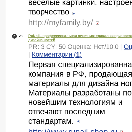
веселые картинки, настрое
творчество
http://myfamily.by/
RuNail - профессиональная линия материалов и приспосо
28.
дизайна ногтей
PR: 3 CY: 50 Оценка:
Нет
/
10.0
|
Оц
|
Комментарии (
1
)
Первая специализированн
компания в РФ, продающа
материалы для дизайна ног
Материалы разработаны по
новейшим технологиям и
отвечают последним
стандартам.
http://www.runail-shop.ru