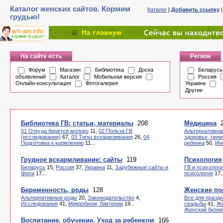
Каталог женских сайтов. Кормим
Каталог
|
Добавить ссылку
грудью!
На сайте есть
Регион
Форум
Магазин
Библиотека
Доска
Беларусь
объявлений
Каталог
Мобильная версия
Россия
Онлайн-консультация
Фотогалерея
Украина
Другие
Библиотека ГВ: статьи, материалы
208
Медицина
2
01 Откуда берется молоко
11,
02 Польза ГВ
Альтернативна
(исследования)
67,
03 Типы вскармливания
26,
04
здоровье, гине
Подготовка к кормлению
11...
ребенка
50,
Ин
Грудное вскармливание: сайты
119
Психология
Беларусь
15,
Россия
37,
Украина
11,
Зарубежные сайты и
ГВ и психологи
блоги
17...
психология
17
Беременность, роды
128
Женские по
Альтернативные роды
20,
Законодательство
4,
Все для празд
Исследования
41,
Микробиом, бактерии
19...
свадьбы
41,
Же
Женский бизне
Воспитание, обучение. Уход за ребенком
166