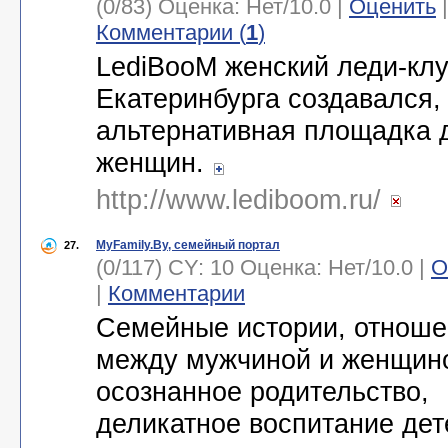
(0/83) Оценка:
Нет
/
10.0
|
Оценить
|
Комментарии (
1
)
LediBooM женский леди-кл
Екатеринбурга создавался,
альтернативная площадка 
женщин.
http://www.lediboom.ru/
MyFamily.By, cемейный портал
27.
(0/117) CY: 10 Оценка:
Нет
/
10.0
|
О
|
Комментарии
Cемейные истории, отноше
между мужчиной и женщин
осознанное родительство,
деликатное воспитание дет