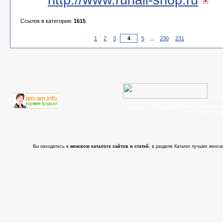
Ссылок в категории:
1615
1
2
3
5
...
230
231
© 200
телефон:
+375 (29) 6702715
, задать во
- cтать партнер
Вы находитесь в
женском каталоге сайтов и статей
, в разделе Каталог лучших женски